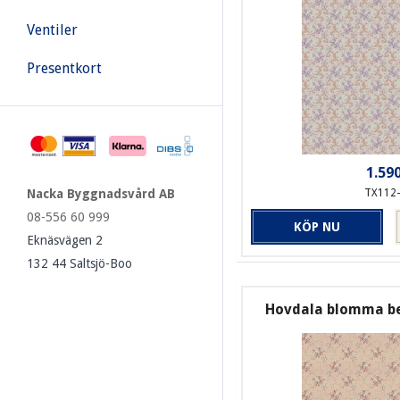
Ventiler
Presentkort
1.590
Nacka Byggnadsvård AB
TX112
08-556 60 999
KÖP NU
Eknäsvägen 2
132 44 Saltsjö-Boo
Hovdala blomma b