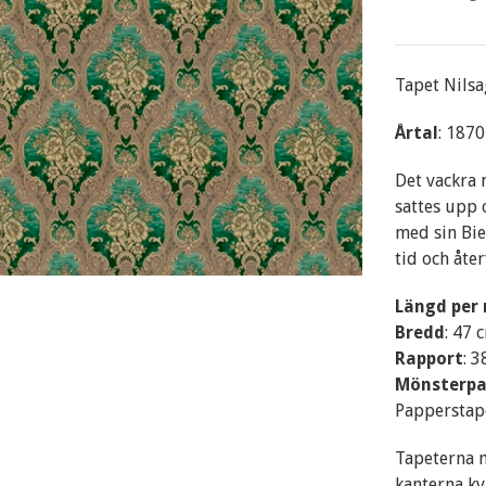
Tapet Nilsa
Årtal
: 1870
Det vackra 
sattes upp 
med sin Bie
tid och åte
Längd per 
Bredd
: 47 
Rapport
: 
Mönsterpa
Papperstap
Tapeterna m
kanterna kv