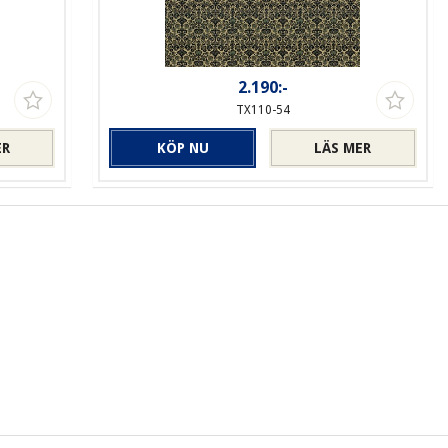
2.190:-
TX110-54
ER
KÖP NU
LÄS MER