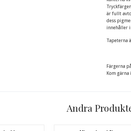
Tryckfärgen
är fullt av
dess pigment
innehåller 
Tapeterna är
Färgerna på
Kom gärna in
Andra Produkt