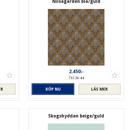
Nilsagården blå/guld
2.450:-
TX136-44
ER
KÖP NU
LÄS MER
Skogshyddan beige/guld