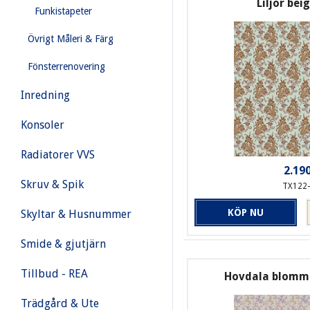
Liljor bei
Funkistapeter
Övrigt Måleri & Färg
Fönsterrenovering
Inredning
Konsoler
Radiatorer VVS
2.190
Skruv & Spik
TX122
KÖP NU
Skyltar & Husnummer
Smide & gjutjärn
Tillbud - REA
Hovdala blomma
Trädgård & Ute