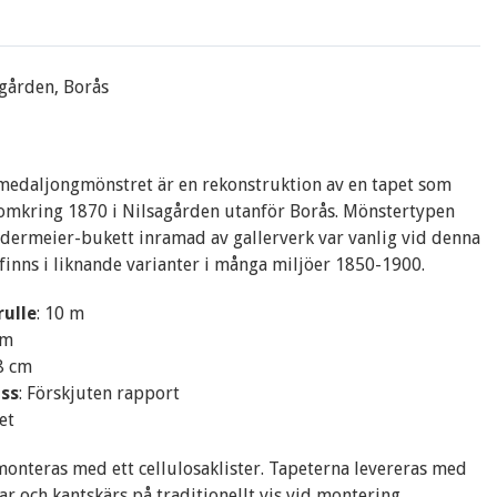
gården, Borås
medaljongmönstret är en rekonstruktion av en tapet som
omkring 1870 i Nilsagården utanför Borås. Mönstertypen
dermeier-bukett inramad av gallerverk var vanlig vid denna
rfinns i liknande varianter i många miljöer 1850-1900.
rulle
: 10 m
cm
38 cm
ss
: Förskjuten rapport
et
onteras med ett cellulosaklister. Tapeterna levereras med
ar och kantskärs på traditionellt vis vid montering.