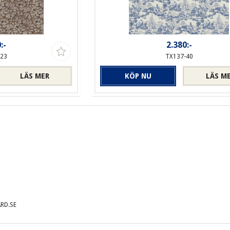
:-
2.380:-
-23
TX137-40
LÄS MER
KÖP NU
LÄS M
RD.SE