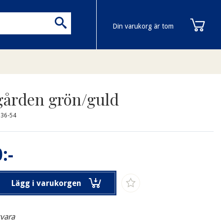
Din varukorg är tom
gården grön/guld
136-54
:-
Lägg i varukorgen
svara