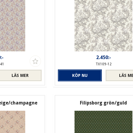
:-
2.450:-
-41
TX109-12
LÄS MER
KÖP NU
LÄS M
eige/champagne
Filipsborg grön/guld