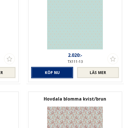
2.020:-
TX111-13
ER
KÖP NU
LÄS MER
Hovdala blomma kvist/brun