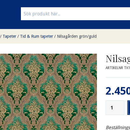
/
Tapeter
/
Tid & Rum tapeter
/
Nilsagården grön/guld
Nilsa
ARTIKELNR TX
2.450
Beställning