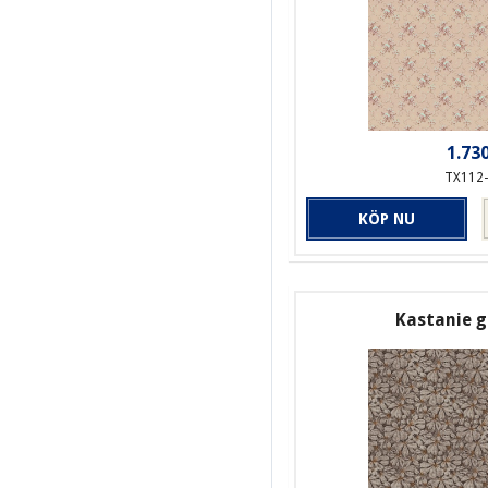
1.730
TX112
KÖP NU
Kastanie 