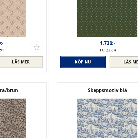
:-
1.730:-
-91
TX123-54
LÄS MER
KÖP NU
LÄS M
grå/brun
Skeppsmotiv blå