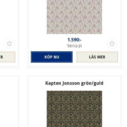
1.590:-
TX112-21
ER
KÖP NU
LÄS MER
Kapten Jonsson grön/guld