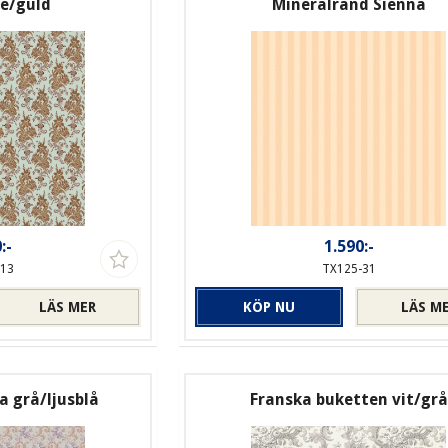
ge/guld
Mineralrand Sienna
:-
1.590:-
-13
TX125-31
LÄS MER
KÖP NU
LÄS M
 grå/ljusblå
Franska buketten vit/grå