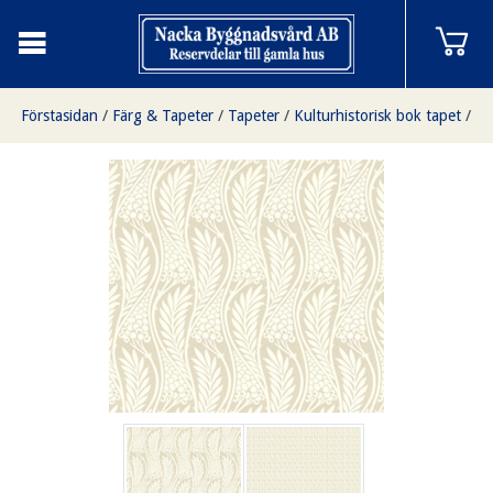
Förstasidan
/
Färg & Tapeter
/
Tapeter
/
Kulturhistorisk bok tapet
/
Vingård torv/vit