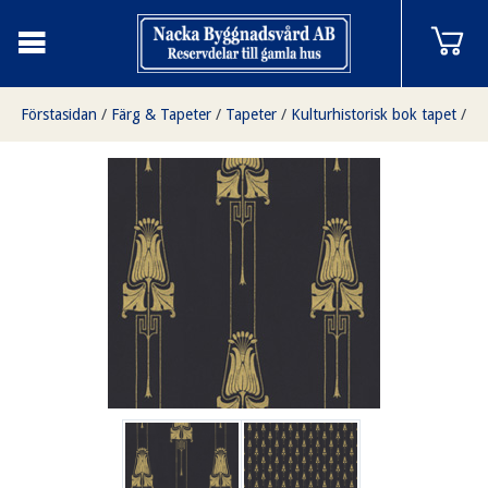
Förstasidan
/
Färg & Tapeter
/
Tapeter
/
Kulturhistorisk bok tapet
/
Slottsviken svart/guld