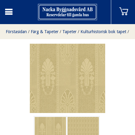
Förstasidan
/
Färg & Tapeter
/
Tapeter
/
Kulturhistorisk bok tapet
/
Jugendrand gul/olivgrön