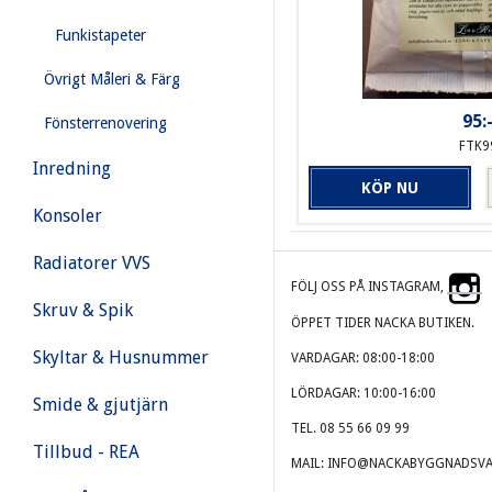
Funkistapeter
Övrigt Måleri & Färg
95:
Fönsterrenovering
FTK9
Inredning
KÖP NU
Konsoler
Radiatorer VVS
FÖLJ OSS PÅ INSTAGRAM,
Skruv & Spik
ÖPPET TIDER NACKA BUTIKEN.
Skyltar & Husnummer
VARDAGAR: 08:00-18:00
LÖRDAGAR: 10:00-16:00
Smide & gjutjärn
TEL. 08 55 66 09 99
Tillbud - REA
MAIL: INFO@NACKABYGGNADSVA