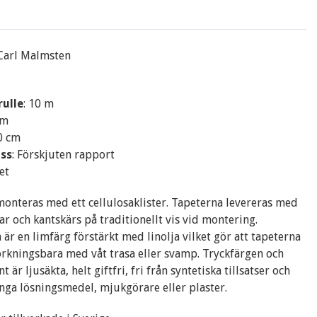
 Carl Malmsten
rulle
: 10 m
cm
20 cm
ss
: Förskjuten rapport
et
onteras med ett cellulosaklister. Tapeterna levereras med
ar och kantskärs på traditionellt vis vid montering.
 är en limfärg förstärkt med linolja vilket gör att tapeterna
torkningsbara med våt trasa eller svamp. Tryckfärgen och
 är ljusäkta, helt giftfri, fri från syntetiska tillsatser och
inga lösningsmedel, mjukgörare eller plaster.