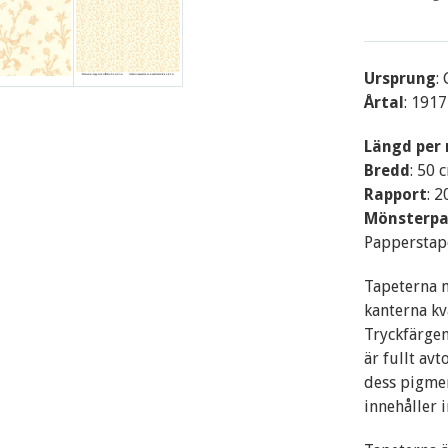
Ursprung
:
Årtal
: 1917
Längd per 
Bredd
: 50 
Rapport
: 
Mönsterpa
Papperstap
Tapeterna m
kanterna kv
Tryckfärgen
är fullt av
dess pigment
innehåller 