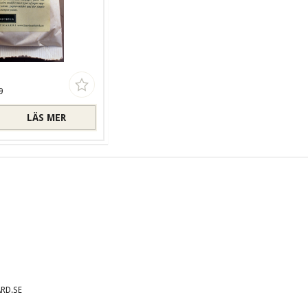
-
9
LÄS MER
RD.SE