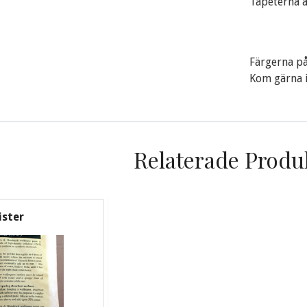
Tapeterna är
Färgerna på
Kom gärna in
Relaterade Produ
ister