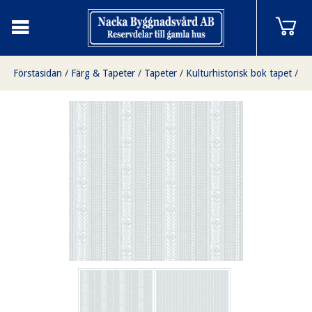
Förstasidan
/
Färg & Tapeter
/
Tapeter
/
Kulturhistorisk bok tapet
/
Edit gråblå/ljusblå