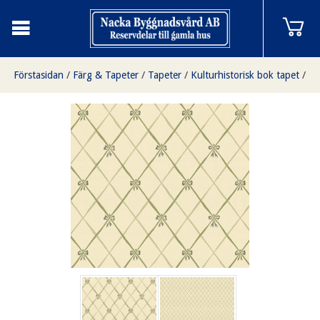
Förstasidan
/
Färg & Tapeter
/
Tapeter
/
Kulturhistorisk bok tapet
/
Edholma gård vit/grön