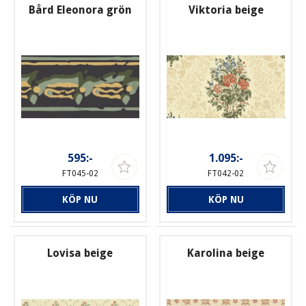
Bård Eleonora grön
Viktoria beige
595:-
1.095:-
FT045-02
FT042-02
KÖP NU
KÖP NU
Lovisa beige
Karolina beige