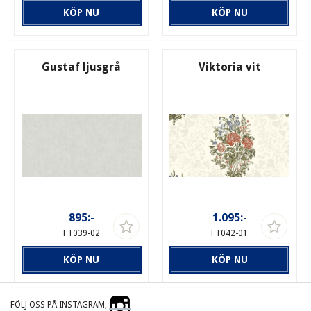
KÖP NU
KÖP NU
Gustaf ljusgrå
Viktoria vit
895:-
1.095:-
FT039-02
FT042-01
KÖP NU
KÖP NU
FÖLJ OSS PÅ INSTAGRAM,