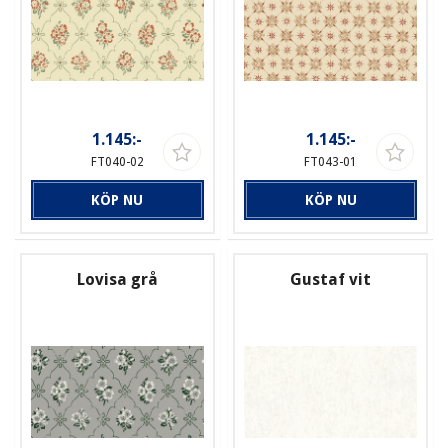
1.145:-
1.145:-
FT040-02
FT043-01
KÖP NU
KÖP NU
Lovisa grå
Gustaf vit