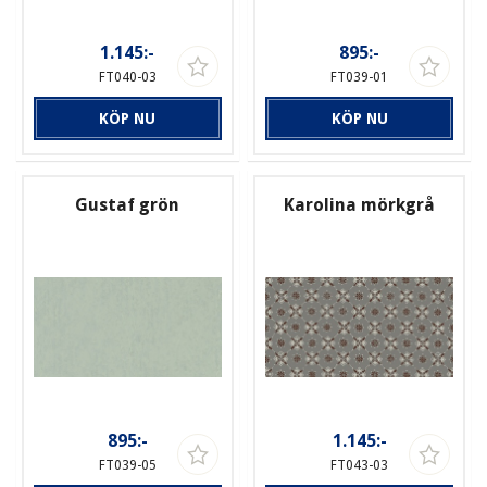
1.145:-
895:-
FT040-03
FT039-01
KÖP NU
KÖP NU
Gustaf grön
Karolina mörkgrå
895:-
1.145:-
FT039-05
FT043-03