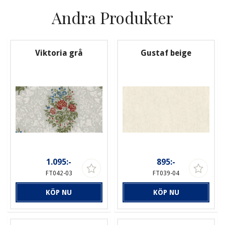
Andra Produkter
Viktoria grå
Gustaf beige
1.095:-
895:-
FT042-03
FT039-04
KÖP NU
KÖP NU