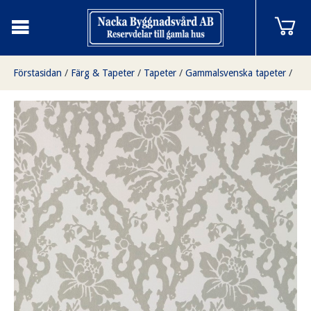
Förstasidan
/
Färg & Tapeter
/
Tapeter
/
Gammalsvenska tapeter
/
Vårdsätra grå