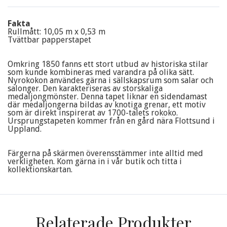
Fakta
Rullmått: 10,05 m x 0,53 m
Tvättbar papperstapet
Omkring 1850 fanns ett stort utbud av historiska stilar
som kunde kombineras med varandra på olika sätt.
Nyrokokon användes gärna i sällskapsrum som salar och
salonger. Den karakteriseras av storskaliga
medaljongmönster. Denna tapet liknar en sidendamast
där medaljongerna bildas av knotiga grenar, ett motiv
som är direkt inspirerat av 1700-talets rokoko.
Ursprungstapeten kommer från en gård nära Flottsund i
Uppland.
Färgerna på skärmen överensstämmer inte alltid med
verkligheten. Kom gärna in i vår butik och titta i
kollektionskartan.
Relaterade Produkter