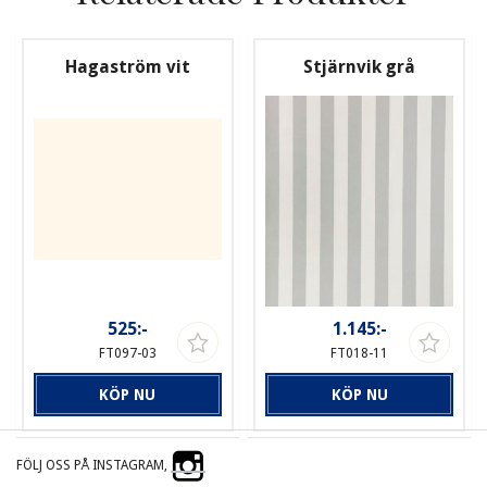
Hagaström vit
Stjärnvik grå
525:-
1.145:-
FT097-03
FT018-11
KÖP NU
KÖP NU
FÖLJ OSS PÅ INSTAGRAM,