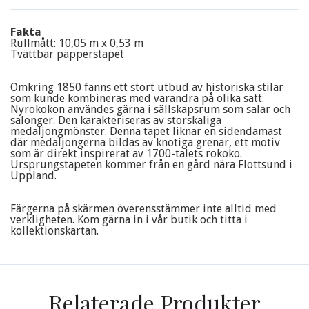
Fakta
Rullmått: 10,05 m x 0,53 m
Tvättbar papperstapet
Omkring 1850 fanns ett stort utbud av historiska stilar
som kunde kombineras med varandra på olika sätt.
Nyrokokon användes gärna i sällskapsrum som salar och
salonger. Den karakteriseras av storskaliga
medaljongmönster. Denna tapet liknar en sidendamast
där medaljongerna bildas av knotiga grenar, ett motiv
som är direkt inspirerat av 1700-talets rokoko.
Ursprungstapeten kommer från en gård nära Flottsund i
Uppland.
Färgerna på skärmen överensstämmer inte alltid med
verkligheten. Kom gärna in i vår butik och titta i
kollektionskartan.
Relaterade Produkter