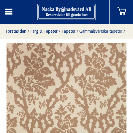
Förstasidan
/
Färg & Tapeter
/
Tapeter
/
Gammalsvenska tapeter
/
Vårdsätra beige