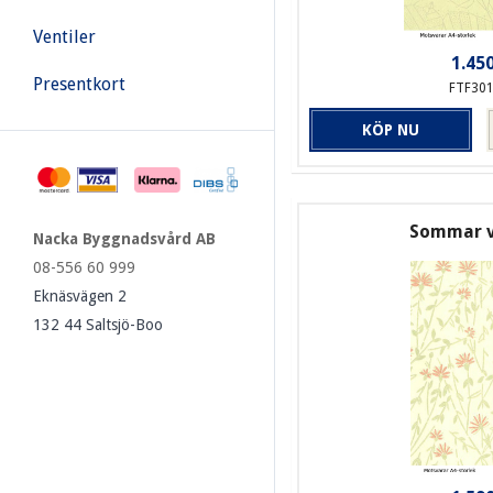
Ventiler
1.450
Presentkort
FTF30
KÖP NU
Sommar v
Nacka Byggnadsvård AB
08-556 60 999
Eknäsvägen 2
132 44 Saltsjö-Boo