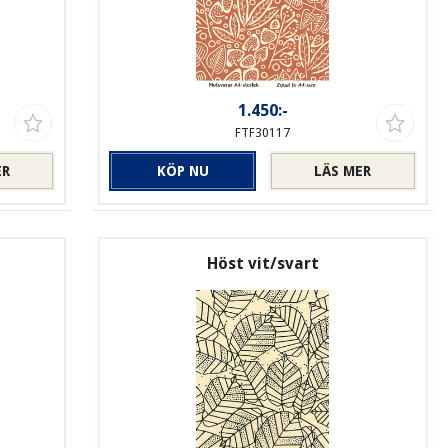
1.450:-
FTF30117
ER
KÖP NU
LÄS MER
Höst vit/svart