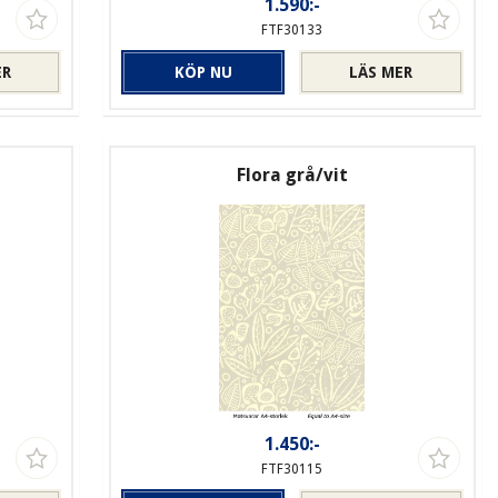
1.590:-
FTF30133
ER
KÖP NU
LÄS MER
Flora grå/vit
1.450:-
FTF30115