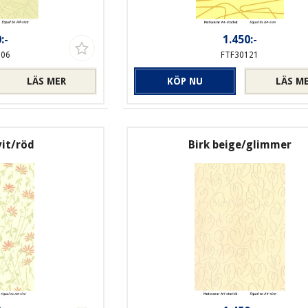
:-
1.450:-
106
FTF30121
LÄS MER
KÖP NU
LÄS M
it/röd
Birk beige/glimmer