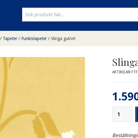
/
Tapeter
/
Funkistapeter
/
Slinga gul/vit
Slinga
ARTIKELNR FT
1.590
Beställning