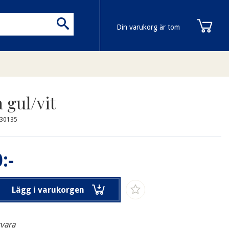
Din varukorg är tom
 gul/vit
F30135
:-
Lägg i varukorgen
svara