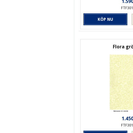
1.590
FTF30
KÖP NU
Flora gr
1.450
FTF30