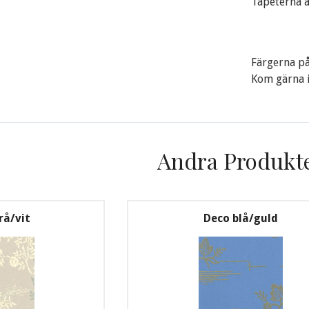
Tapeterna är
Färgerna på
Kom gärna in
Andra Produkt
rå/vit
Deco blå/guld