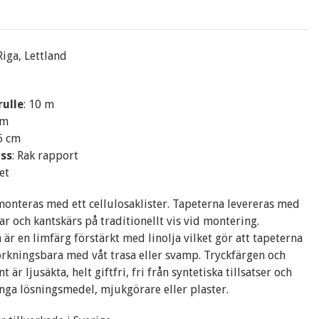
 Riga, Lettland
rulle
: 10 m
cm
46 cm
ss
: Rak rapport
et
onteras med ett cellulosaklister. Tapeterna levereras med
ar och kantskärs på traditionellt vis vid montering.
 är en limfärg förstärkt med linolja vilket gör att tapeterna
torkningsbara med våt trasa eller svamp. Tryckfärgen och
 är ljusäkta, helt giftfri, fri från syntetiska tillsatser och
inga lösningsmedel, mjukgörare eller plaster.