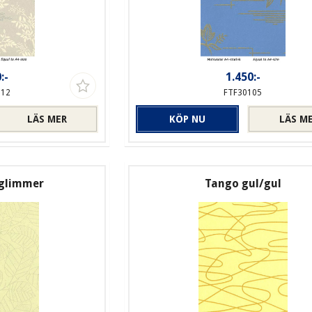
:-
1.450:-
112
FTF30105
LÄS MER
KÖP NU
LÄS M
/glimmer
Tango gul/gul