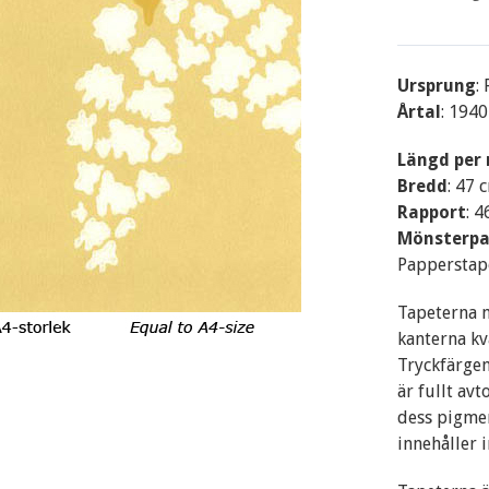
Ursprung
:
Årtal
: 1940
Längd per 
Bredd
: 47 
Rapport
: 
Mönsterpa
Papperstap
Tapeterna m
kanterna kv
Tryckfärgen
är fullt av
dess pigment
innehåller 