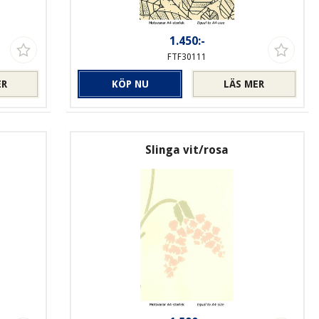
1.450:-
FTF30111
ER
KÖP NU
LÄS MER
Slinga vit/rosa