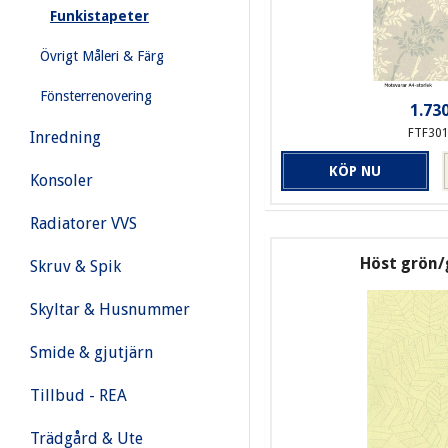
Funkistapeter
Övrigt Måleri & Färg
Fönsterrenovering
1.730
FTF30
Inredning
KÖP NU
Konsoler
Radiatorer VVS
Höst grön
Skruv & Spik
Skyltar & Husnummer
Smide & gjutjärn
Tillbud - REA
Trädgård & Ute