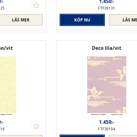
:-
1.450:-
125
FTF30131
LÄS MER
KÖP NU
LÄS M
ön/vit
Deco lila/vit
:-
1.450:-
116
FTF30104