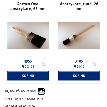
Gnesta Oval
Anstrykare, rund, 26
anstrykare, 65 mm
mm
495:-
310:-
FP003-65
FP004-6
KÖP NU
KÖP NU
FÖLJ OSS PÅ INSTAGRAM,
ÖPPET TIDER NACKA BUTIKEN.
VARDAGAR: 08:00-18:00