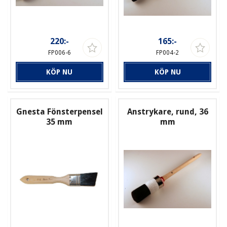
220:-
165:-
FP006-6
FP004-2
KÖP NU
KÖP NU
Gnesta Fönsterpensel
Anstrykare, rund, 36
35 mm
mm