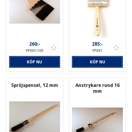
260:-
285:-
FP005-100
FP001
KÖP NU
KÖP NU
Spröjspensel, 12 mm
Anstrykare rund 16
mm