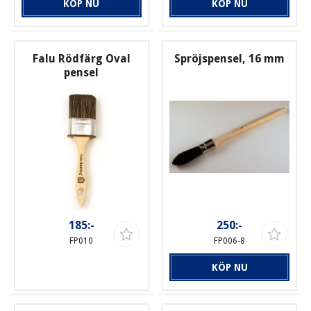
KÖP NU
KÖP NU
Falu Rödfärg Oval
Spröjspensel, 16 mm
pensel
185:-
250:-
FP010
FP006-8
KÖP NU