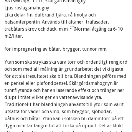
BÅTSMÖRJA, 1-LIT, Skärgårdsmahogny
Ljus roslagsmahogny
Lika delar fin, dalbränd tjära, rå linolja och
balsamterpentin. Används till altaner, träfasader,
träbåtars skrov och däck, m.m. Normal åtgång ca 6-10
m2/liter.
för impregnering av båtar, bryggor, tunnor mm.
Ytan som ska strykas ska vara torr och ordentligt rengjord
och som med all målning är grundarbetet det viktigaste
för att slutresultatet ska bli bra. Blandningen påförs med
en pensel eller plafondpensel. Skärgårdsmahognyn är
tunnflytande och har en laserande effekt och tränger ner
djupt i träet vilket ger en vattenavvisande yta.
Traditionellt har blandningen använts till ytor som varit
utsatta för väder och vind, som bryggor, sjöbodar,
båthus och båtar. Ytan kan i solsken bli dammtorr på ett
dygn men tar längre tid att torka på djupet. Det är klokt