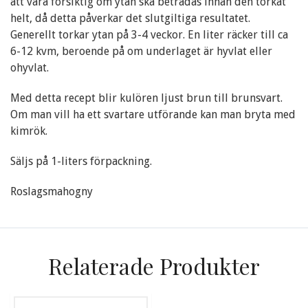
att vara försiktig om ytan ska beträdas innan den torkat
helt, då detta påverkar det slutgiltiga resultatet.
Generellt torkar ytan på 3-4 veckor. En liter räcker till ca
6-12 kvm, beroende på om underlaget är hyvlat eller
ohyvlat.
Med detta recept blir kulören ljust brun till brunsvart.
Om man vill ha ett svartare utförande kan man bryta med
kimrök.
Säljs på 1-liters förpackning.
Roslagsmahogny
Relaterade Produkter