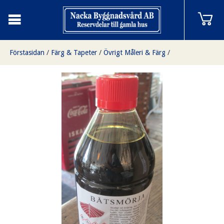
Förstasidan
/
Färg & Tapeter
/
Övrigt Måleri & Färg
/
Båtsmörja 1 liter