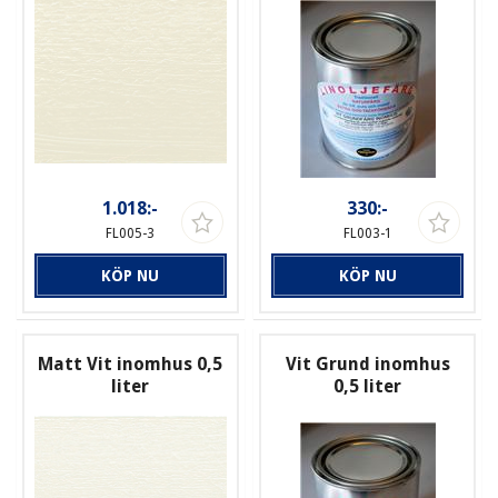
1.018:-
330:-
FL005-3
FL003-1
KÖP NU
KÖP NU
Matt Vit inomhus 0,5
Vit Grund inomhus
liter
0,5 liter