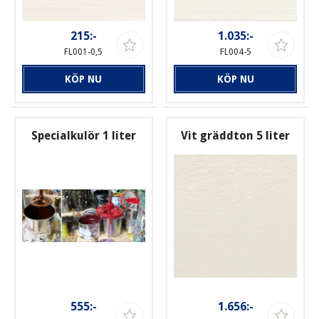
215:-
1.035:-
FL001-0,5
FL004-5
KÖP NU
KÖP NU
Specialkulör 1 liter
Vit gräddton 5 liter
555:-
1.656:-