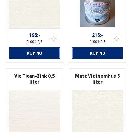
195:-
215:-
FL004-0,5
FL003-0,5
KÖP NU
KÖP NU
Vit Titan-Zink 0,5
Matt Vit inomhus 5
liter
liter