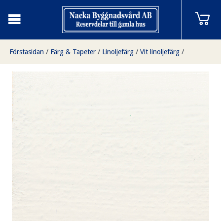
Förstasidan
/
Färg & Tapeter
/
Linoljefärg
/
Vit linoljefärg
/
Vit Titan-Zink 0,5 liter