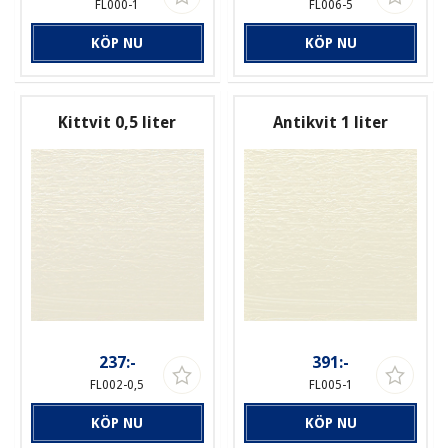
FL000-1
FL006-5
KÖP NU
KÖP NU
Kittvit 0,5 liter
Antikvit 1 liter
237:-
391:-
FL002-0,5
FL005-1
KÖP NU
KÖP NU