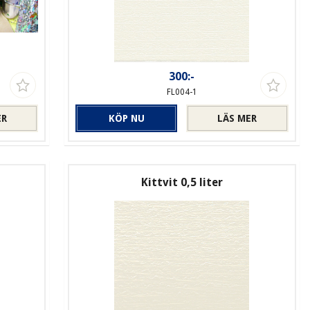
300:-
FL004-1
ER
KÖP NU
LÄS MER
Kittvit 0,5 liter