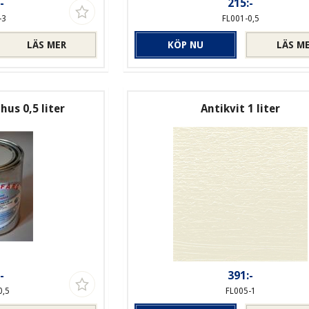
-
215:-
-3
FL001-0,5
LÄS MER
KÖP NU
LÄS M
us 0,5 liter
Antikvit 1 liter
-
391:-
0,5
FL005-1