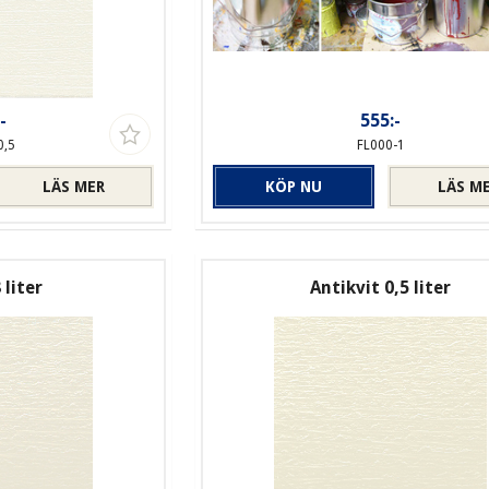
-
555:-
0,5
FL000-1
LÄS MER
KÖP NU
LÄS M
 liter
Antikvit 0,5 liter