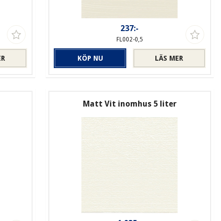
237:-
FL002-0,5
ER
KÖP NU
LÄS MER
Matt Vit inomhus 5 liter