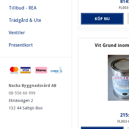
814:
Tillbud - REA
FL003
KÖP NU
Trädgård & Ute
Ventiler
Presentkort
Vit Grund inomh
Nacka Byggnadsvård AB
08-556 60 999
Eknäsvägen 2
132 44 Saltsjö-Boo
215:
FL003-