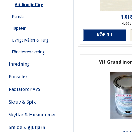
Vit linoljefärg
Penslar
1.018
FL002
Tapeter
KÖP NU
Övrigt Måleri & Färg
Fönsterrenovering
Vit Grund inom
Inredning
Konsoler
Radiatorer VVS
Skruv & Spik
Skyltar & Husnummer
Smide & gjutjärn