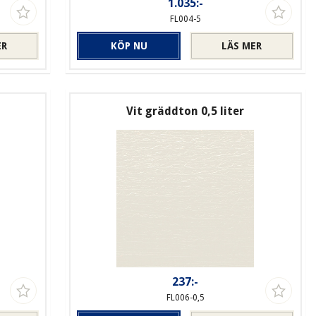
1.035:-
FL004-5
ER
KÖP NU
LÄS MER
Vit gräddton 0,5 liter
237:-
FL006-0,5