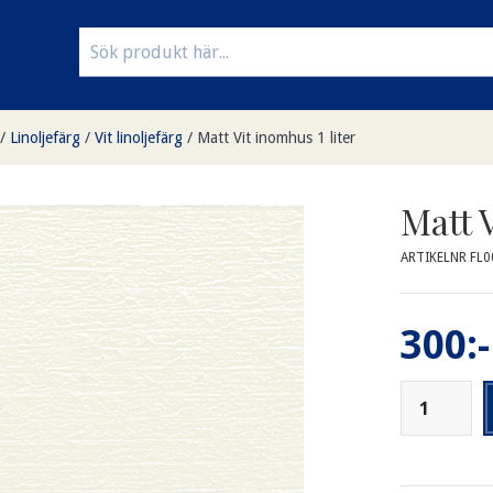
/
Linoljefärg
/
Vit linoljefärg
/
Matt Vit inomhus 1 liter
Matt V
ARTIKELNR FL0
300:-