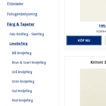
Eldstäder
Fotogenbelysning
Färg & Tapeter
195:
FL004-
Falu Rödfärg - Slamfärg
KÖP NU
Linoljefärg
Blå linoljefärg
Kittvit 3
Brun & Svart linoljefärg
Grå linoljefärg
Grön linoljefärg
Gul linoljefärg
Röd linoljefärg