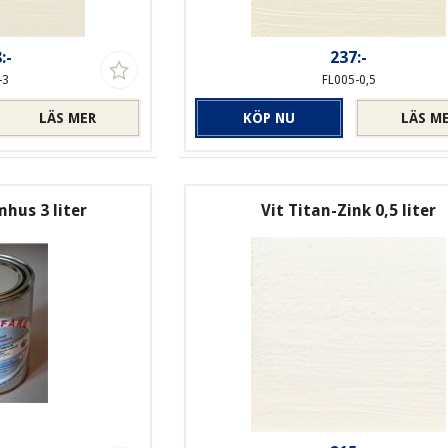
:-
237:-
-3
FL005-0,5
LÄS MER
KÖP NU
LÄS M
hus 3 liter
Vit Titan-Zink 0,5 liter