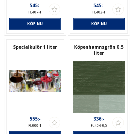
545:-
545:-
FL407-1
FL402-1
KÖP NU
KÖP NU
Specialkulör 1 liter
Köpenhamnsgrön 0,5
liter
555:-
336:-
FL000-1
FL404-0,5