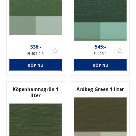
336:-
545:-
FL407-0,5
FL405-1
KÖP NU
KÖP NU
Köpenhamnsgrön 1
Ardbeg Green 1 liter
liter