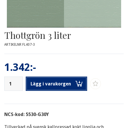
Thottgrön 3 liter
ARTIKELNR FL407-3
1.342:-
Lägg i varukorgen
NCS-kod: 5530-G30Y
Tillverkad på svensk kallpressad kokt linolja och