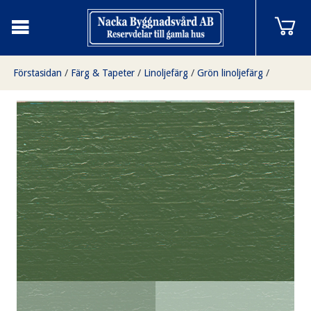
Förstasidan
/
Färg & Tapeter
/
Linoljefärg
/
Grön linoljefärg
/
Thottgrön 3 liter