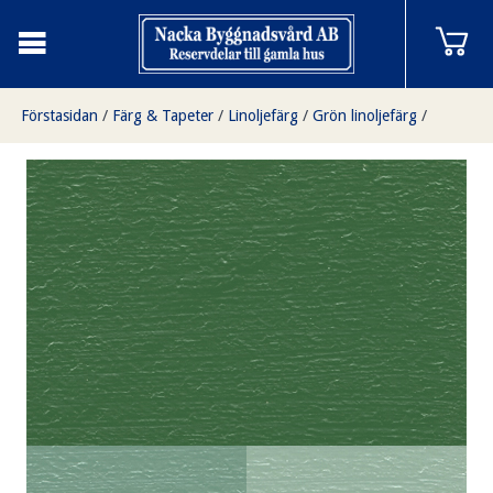
Förstasidan
/
Färg & Tapeter
/
Linoljefärg
/
Grön linoljefärg
/
Kromoxidgrön 3 liter