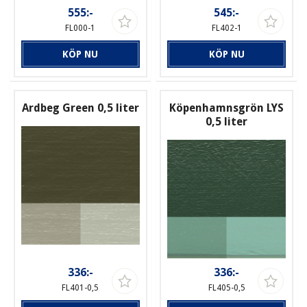
555:-
545:-
FL000-1
FL402-1
KÖP NU
KÖP NU
Ardbeg Green 0,5 liter
Köpenhamnsgrön LYS
0,5 liter
336:-
336:-
FL401-0,5
FL405-0,5