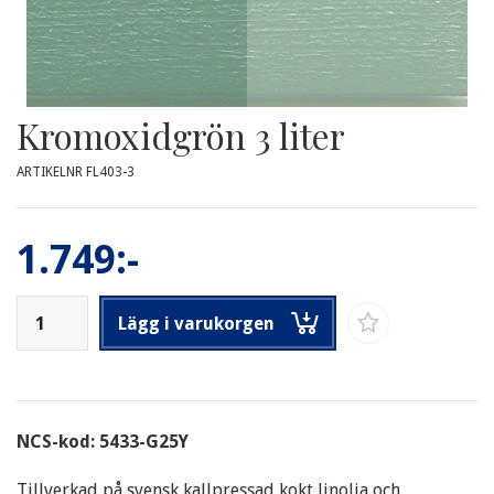
Kromoxidgrön 3 liter
ARTIKELNR FL403-3
1.749:-
Lägg i varukorgen
NCS-kod: 5433-G25Y
Tillverkad på svensk kallpressad kokt linolja och