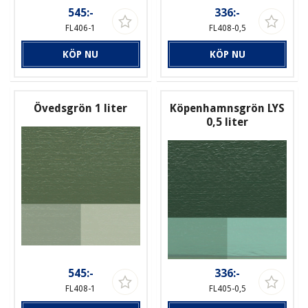
545:-
336:-
FL406-1
FL408-0,5
KÖP NU
KÖP NU
Övedsgrön 1 liter
Köpenhamnsgrön LYS
0,5 liter
545:-
336:-
FL408-1
FL405-0,5