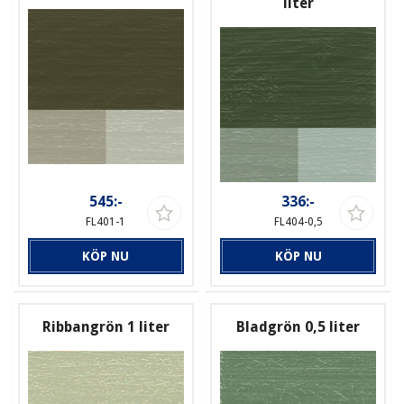
liter
545:-
336:-
FL401-1
FL404-0,5
KÖP NU
KÖP NU
Ribbangrön 1 liter
Bladgrön 0,5 liter