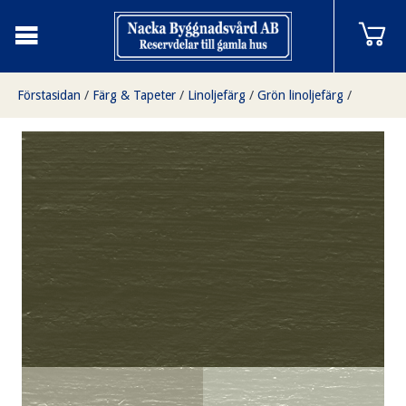
Förstasidan
/
Färg & Tapeter
/
Linoljefärg
/
Grön linoljefärg
/
Ardbeg Green 5 liter