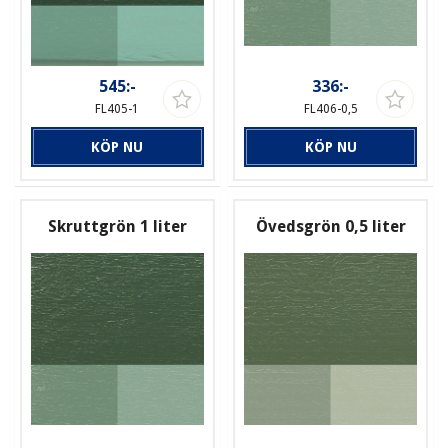
545:-
336:-
FL405-1
FL406-0,5
KÖP NU
KÖP NU
Skruttgrön 1 liter
Övedsgrön 0,5 liter