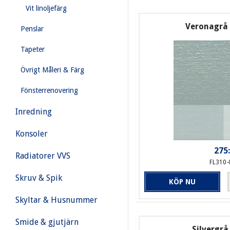
Vit linoljefärg
Veronagrå 0
Penslar
Tapeter
Övrigt Måleri & Färg
Fönsterrenovering
Inredning
Konsoler
275:
Radiatorer VVS
FL310-
Skruv & Spik
KÖP NU
Skyltar & Husnummer
Smide & gjutjärn
Silvergrå 