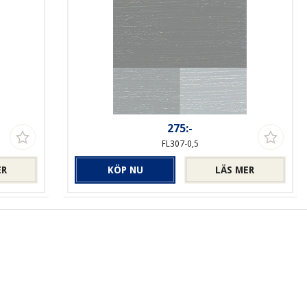
275:-
FL307-0,5
ER
KÖP NU
LÄS MER