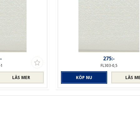
-
275:-
-1
FL303-0,5
LÄS MER
KÖP NU
LÄS M