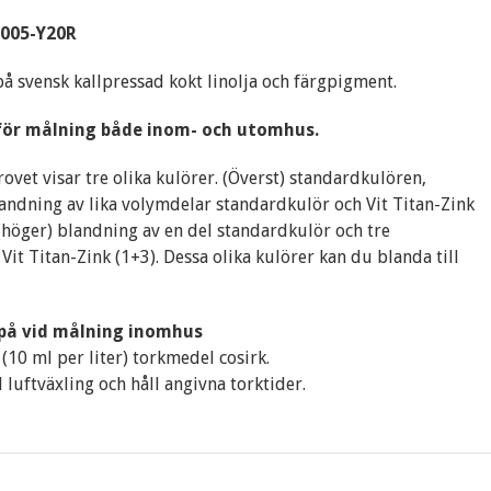
3005-Y20R
på svensk kallpressad kokt linolja och färgpigment.
för målning både inom- och utomhus.
ovet visar tre olika kulörer. (Överst) standardkulören,
landning av lika volymdelar standardkulör och Vit Titan-Zink
(höger) blandning av en del standardkulör och tre
Vit Titan-Zink (1+3). Dessa olika kulörer kan du blanda till
 på vid målning inomhus
 (10 ml per liter) torkmedel cosirk.
 luftväxling och håll angivna torktider.