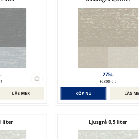
-
275:-
-1
FL308-0,5
LÄS MER
KÖP NU
LÄS M
 liter
Ljusgrå 0,5 liter