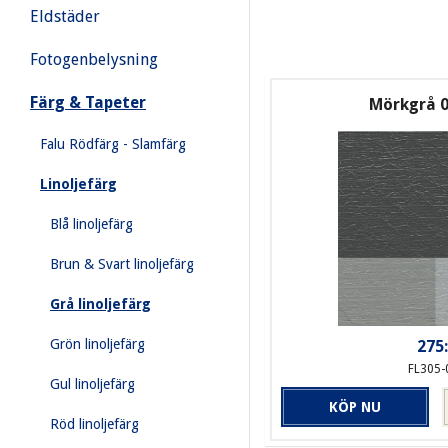
Eldstäder
Fotogenbelysning
Färg & Tapeter
Mörkgrå 0,
Falu Rödfärg - Slamfärg
Linoljefärg
Blå linoljefärg
Brun & Svart linoljefärg
Grå linoljefärg
Grön linoljefärg
275:
FL305-
Gul linoljefärg
KÖP NU
Röd linoljefärg