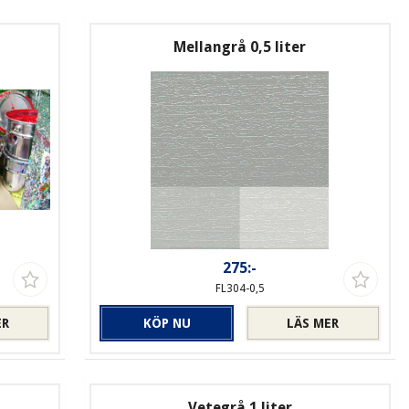
Mellangrå 0,5 liter
275:-
FL304-0,5
ER
KÖP NU
LÄS MER
Vetegrå 1 liter