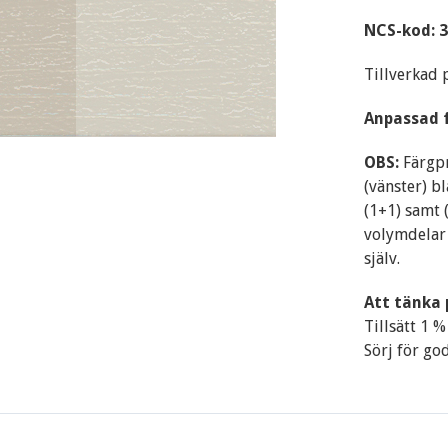
NCS-kod: 
Tillverkad 
Anpassad 
OBS:
Färgpr
(vänster) b
(1+1) samt 
volymdelar 
själv.
Att tänka
Tillsätt 1 %
Sörj för god