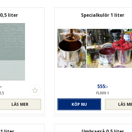
,5 liter
Specialkulör 1 liter
-
555:-
0,5
FL000-1
LÄS MER
KÖP NU
LÄS M
1 liter
Umbragrå 0,5 liter