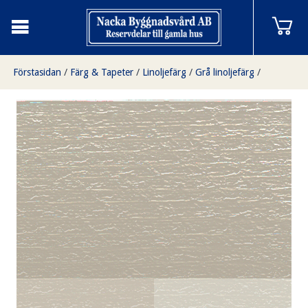
Förstasidan
/
Färg & Tapeter
/
Linoljefärg
/
Grå linoljefärg
/
Umbragrå 1 liter