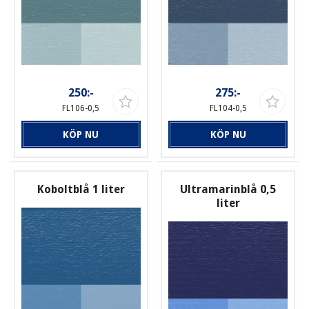
250:-
275:-
FL106-0,5
FL104-0,5
KÖP NU
KÖP NU
Koboltblå 1 liter
Ultramarinblå 0,5
liter