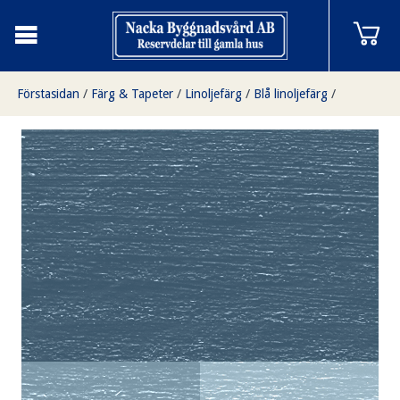
Förstasidan
/
Färg & Tapeter
/
Linoljefärg
/
Blå linoljefärg
/
Bergblå 5 liter