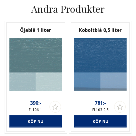
Andra Produkter
Öjablå 1 liter
Koboltblå 0,5 liter
390:-
781:-
FL106-1
FL103-0,5
KÖP NU
KÖP NU