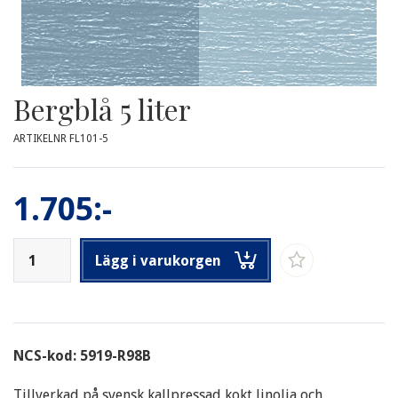
Bergblå 5 liter
ARTIKELNR FL101-5
1.705:-
Lägg i varukorgen
NCS-kod: 5919-R98B
Tillverkad på svensk kallpressad kokt linolja och