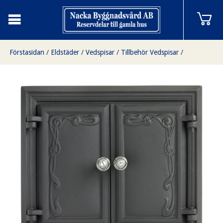
Förstasidan
/
Eldstäder
/
Vedspisar
/
Tillbehör Vedspisar
/
Varmugnsluckor