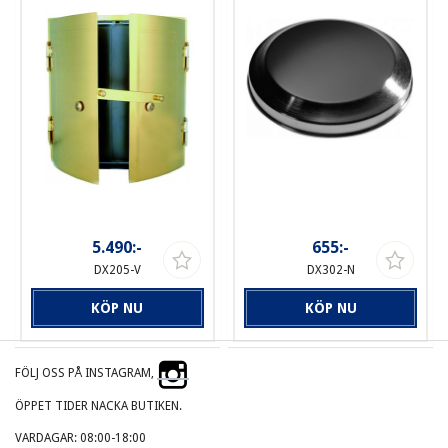
5.490:-
655:-
DX205-V
DX302-N
KÖP NU
KÖP NU
FÖLJ OSS PÅ INSTAGRAM,
ÖPPET TIDER NACKA BUTIKEN.
VARDAGAR: 08:00-18:00