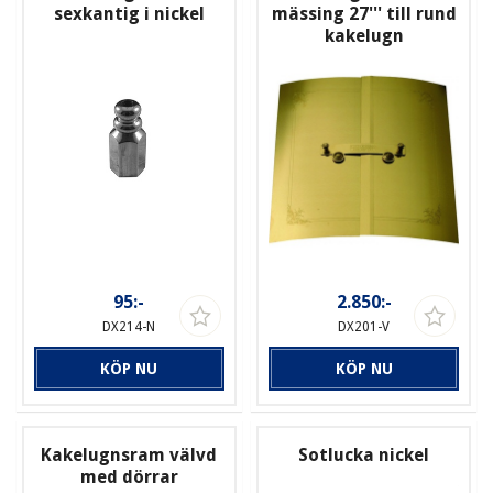
sexkantig i nickel
mässing 27''' till rund
kakelugn
95:-
2.850:-
DX214-N
DX201-V
KÖP NU
KÖP NU
Kakelugnsram välvd
Sotlucka nickel
med dörrar