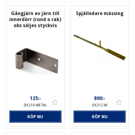
Gångjärn av järn till
Spjälledare mässing
innerdörr (rund o rak)
obs säljes styckvis
125:-
890:-
DX210-METAL
DX212-M
KÖP NU
KÖP NU