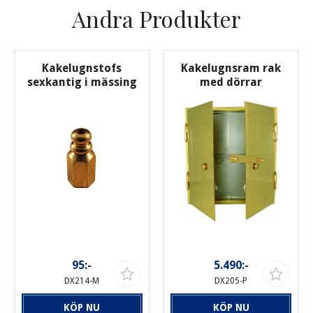
Andra Produkter
Kakelugnstofs
Kakelugnsram rak
sexkantig i mässing
med dörrar
95:-
5.490:-
DX214-M
DX205-P
KÖP NU
KÖP NU