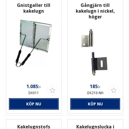
Gnistgaller till
Gångjärn till
kakelugn
kakelugn i nickel,
höger
1.085:-
185:-
DX011
DX210-NH
KÖP NU
KÖP NU
Kakelugnstofs
Kakelugnslucka i