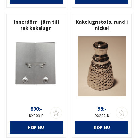
Innerdörr i järn till
Kakelugnstofs, rund i
rak kakelugn
nickel
890:-
95:-
DX203-P
DX209-N
KÖP NU
KÖP NU