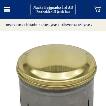
Förstasidan
/
Eldstäder
/
Kakelugnar
/
Tillbehör Kakelugnar
/
Sotlucka mässing