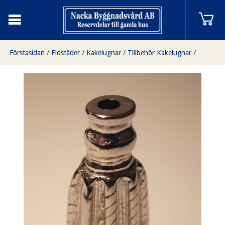
Förstasidan
/
Eldstäder
/
Kakelugnar
/
Tillbehör Kakelugnar
/
Kakelugnstofs, veckad i nickel