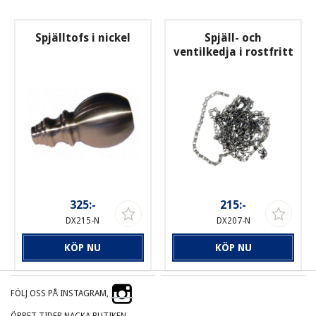
Spjälltofs i nickel
Spjäll- och
ventilkedja i rostfritt
325:-
215:-
DX215-N
DX207-N
KÖP NU
KÖP NU
FÖLJ OSS PÅ INSTAGRAM,