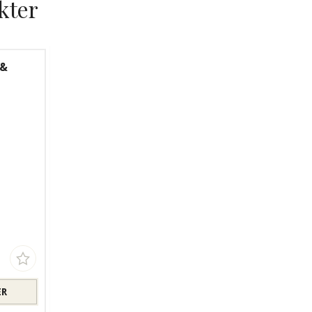
kter
 &
ER