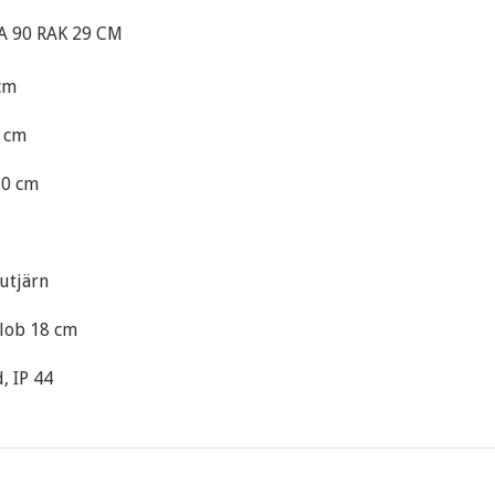
A 90 RAK 29 CM
cm
0 cm
,0 cm
jutjärn
Glob 18 cm
, IP 44