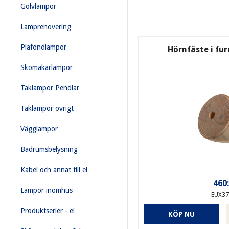
Golvlampor
Lamprenovering
Plafondlampor
Hörnfäste i furu
Skomakarlampor
Taklampor Pendlar
Taklampor övrigt
Vägglampor
Badrumsbelysning
Kabel och annat till el
460:
Lampor inomhus
EUX37
Produktserier - el
KÖP NU