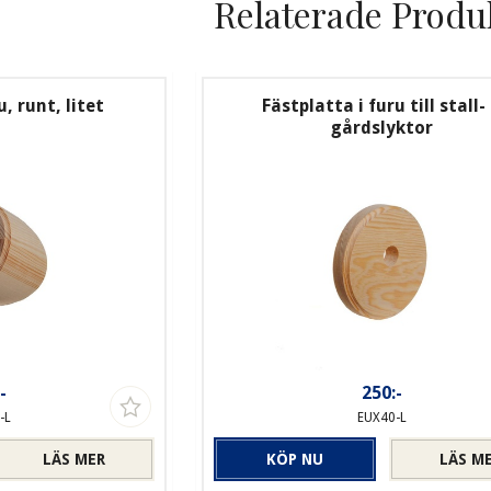
Relaterade Produ
, runt, litet
Fästplatta i furu till stall-
gårdslyktor
-
250:-
-L
EUX40-L
LÄS MER
KÖP NU
LÄS M