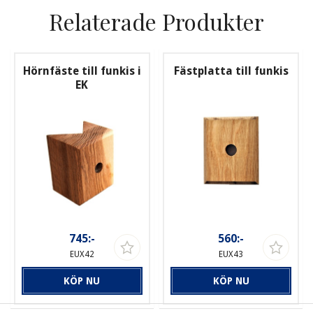
Relaterade Produkter
Hörnfäste till funkis i
Fästplatta till funkis
EK
745:-
560:-
EUX42
EUX43
KÖP NU
KÖP NU