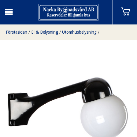
Förstasidan
/
El & Belysning
/
Utomhusbelysning
/
Funkislampa för hörn