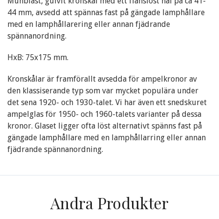
Munblåst, gulvit kronskål med ett flänslöst hål på ca 41-
44 mm, avsedd att spännas fast på gängade lamphållare
med en lamphållarering eller annan fjädrande
spännanordning.
HxB: 75x175 mm.
Kronskålar är framförallt avsedda för ampelkronor av
den klassiserande typ som var mycket populära under
det sena 1920- och 1930-talet. Vi har även ett snedskuret
ampelglas för 1950- och 1960-talets varianter på dessa
kronor. Glaset ligger ofta löst alternativt spänns fast på
gängade lamphållare med en lamphållarring eller annan
fjädrande spännanordning.
Andra Produkter