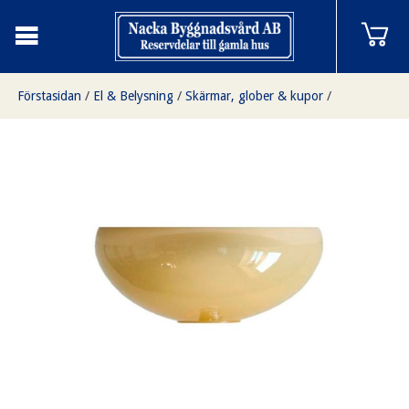
Förstasidan
/
El & Belysning
/
Skärmar, glober & kupor
/
Kronskålar
/
Kronskål, gulvit