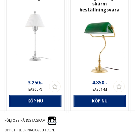
skärm
beställningsvara
3.250:-
4.850:-
EA300-N
EA301-M
KÖP NU
KÖP NU
FÖLJ OSS PÅ INSTAGRAM,
ÖPPET TIDER NACKA BUTIKEN.