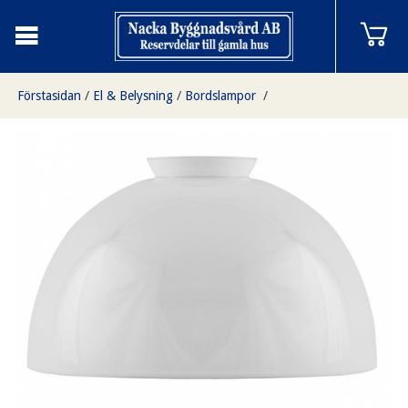
Förstasidan
/
El & Belysning
/
Bordslampor
/
Lagerlöf bordslampa Mässing, beställningsvara