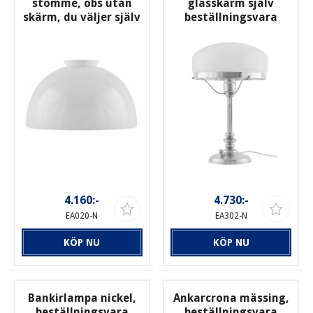
stomme, obs utan
glasskärm själv
skärm, du väljer själv
beställningsvara
4.160:-
4.730:-
EA020-N
EA302-N
KÖP NU
KÖP NU
Bankirlampa nickel,
Ankarcrona mässing,
beställningsvara
beställningsvara