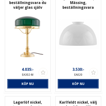
beställningsvara du
Mässing,
väljer glas själv
beställningsvara
4.035:-
3.530:-
EA302-M
EA020
KÖP NU
KÖP NU
Lagerlöf nickel,
Karlfeldt nickel, välj