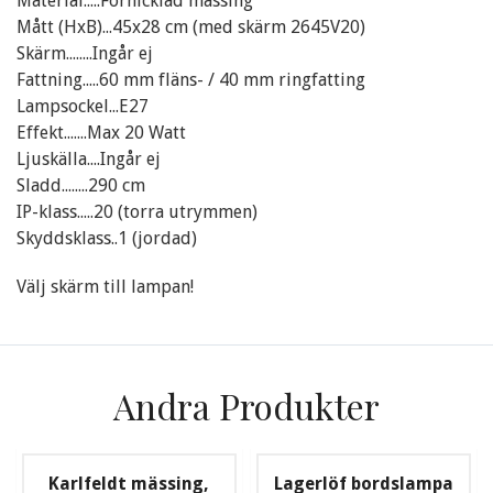
Material.....Förnicklad mässing
Mått (HxB)...45x28 cm (med skärm 2645V20)
Skärm........Ingår ej
Fattning.....60 mm fläns- / 40 mm ringfatting
Lampsockel...E27
Effekt.......Max 20 Watt
Ljuskälla....Ingår ej
Sladd........290 cm
IP-klass.....20 (torra utrymmen)
Skyddsklass..1 (jordad)
Välj skärm till lampan!
Andra Produkter
Karlfeldt mässing,
Lagerlöf bordslampa