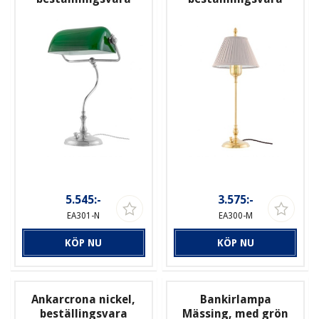
5.545:-
3.575:-
EA301-N
EA300-M
KÖP NU
KÖP NU
Ankarcrona nickel,
Bankirlampa
beställingsvara
Mässing, med grön