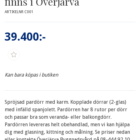
finns i Överjärva
ARTIKELNR C001
39.400:-
Kan bara köpas i butiken
Spröjsad pardörr med karm. Kopplade dörrar (2-glas)
med infälld spanjolett. Pardörren har 8 rutor per dörr
och passar bra som veranda- eller balkongdörr.
Pardörren levereras helt obehandlad, men vi kan hjälpa
dig med glasning, kittning och målning. Se priser nedan
eller kontakta Överjärva Byggnadsvård på 08-444 92 10