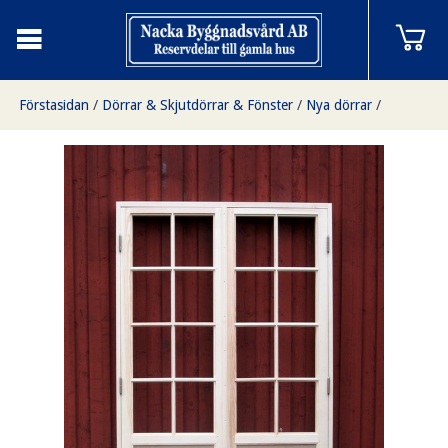
Förstasidan
/
Dörrar & Skjutdörrar & Fönster
/
Nya dörrar
/
Pardörr med spröjs 8 rutor, finns i Överjärva