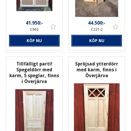
41.950:-
44.500:-
C002
C221-2
KÖP NU
KÖP NU
Tillfälligt parti!
Spröjsad ytterdörr
Spegeldörr med
med karm, finns i
karm, 5 speglar, finns
Överjärva
i Överjärva