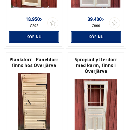
18.950:-
39.400:-
C202
C000
KÖP NU
KÖP NU
Plankdörr - Paneldörr
Spröjsad ytterdörr
finns hos Överjärva
med karm, finns i
Överjärva