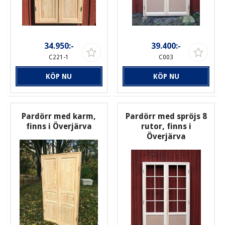
34.950:-
39.400:-
C221-1
C003
KÖP NU
KÖP NU
Pardörr med karm,
Pardörr med spröjs 8
finns i Överjärva
rutor, finns i
Överjärva