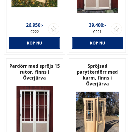
26.950:-
39.400:-
C222
C001
KÖP NU
KÖP NU
Pardörr med spröjs 15
Spröjsad
rutor, finns i
parytterdörr med
Överjärva
karm, finns i
Överjärva