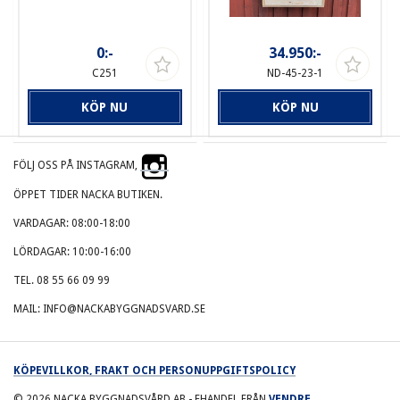
0:-
34.950:-
C251
ND-45-23-1
KÖP NU
KÖP NU
FÖLJ OSS PÅ INSTAGRAM,
ÖPPET TIDER NACKA BUTIKEN.
VARDAGAR: 08:00-18:00
LÖRDAGAR: 10:00-16:00
TEL. 08 55 66 09 99
MAIL: INFO@NACKABYGGNADSVARD.SE
KÖPEVILLKOR, FRAKT OCH PERSONUPPGIFTSPOLICY
© 2026
NACKA BYGGNADSVÅRD AB
- EHANDEL FRÅN
VENDRE