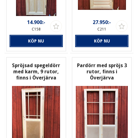
14.900:-
27.950:-
C158
C211
KÖP NU
KÖP NU
Spröjsad spegeldörr
Pardörr med spröjs 3
med karm, 9 rutor,
rutor, finns i
finns i Överjärva
Överjärva