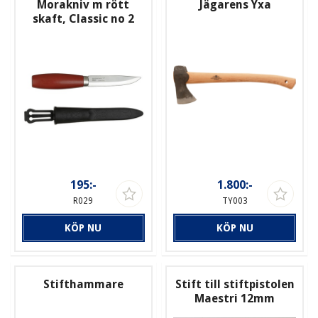
Morakniv m rött
Jägarens Yxa
skaft, Classic no 2
195:-
1.800:-
R029
TY003
KÖP NU
KÖP NU
Stifthammare
Stift till stiftpistolen
Maestri 12mm