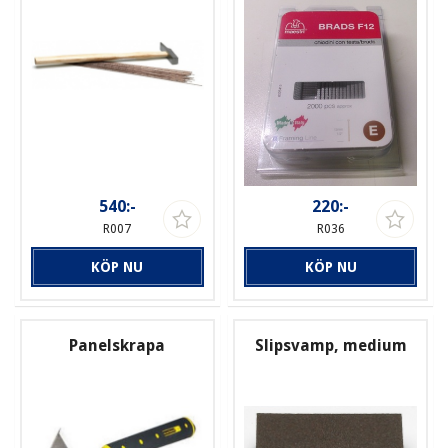
540:-
220:-
R007
R036
KÖP NU
KÖP NU
Panelskrapa
Slipsvamp, medium