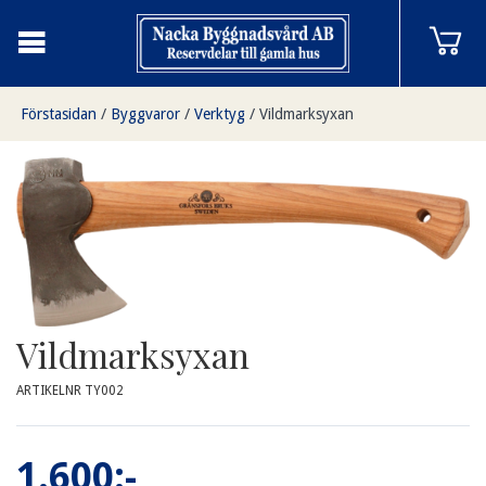
Förstasidan
/
Byggvaror
/
Verktyg
/
Vildmarksyxan
Vildmarksyxan
ARTIKELNR TY002
1.600:-