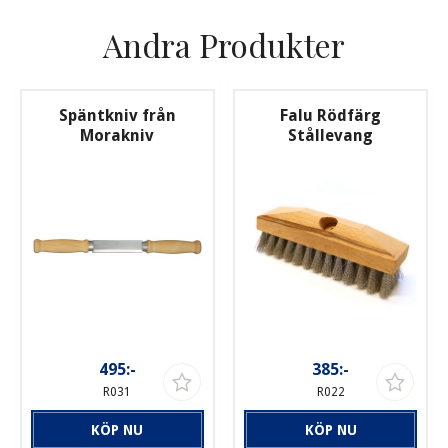
Andra Produkter
Späntkniv från
Falu Rödfärg
Morakniv
Stållevang
495:-
385:-
R031
R022
KÖP NU
KÖP NU