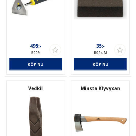
495:-
35:-
R009
R024-M
KÖP NU
KÖP NU
Vedkil
Minsta Klyvyxan