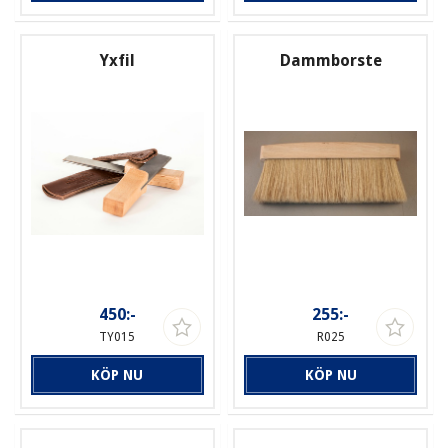
Yxfil
Dammborste
450:-
255:-
TY015
R025
KÖP NU
KÖP NU