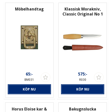
Möbelhandtag
Klassisk Morakniv,
Classic Original No 1
65:-
575:-
BM031
R030
KÖP NU
KÖP NU
Horus Eloise kar &
Bakugnslucka