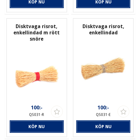
KÖP NU
KÖP NU
Disktvaga risrot,
Disktvaga risrot,
enkellindad m rött
enkellindad
snöre
100:-
100:-
QS031-R
QS031-E
KÖP NU
KÖP NU