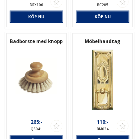
DRX106
BC205
KÖP NU
KÖP NU
Badborste med knopp
Möbelhandtag
265:-
110:-
QS041
BM034