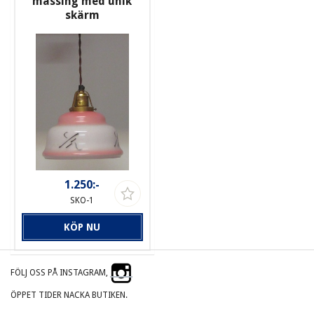
mässing med unik
skärm
1.250:-
SKO-1
KÖP NU
FÖLJ OSS PÅ INSTAGRAM,
ÖPPET TIDER NACKA BUTIKEN.