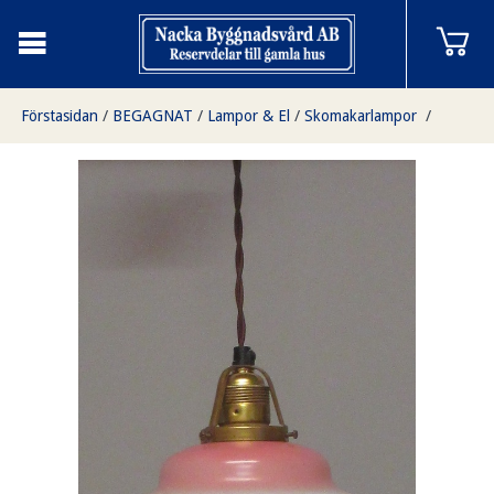
Förstasidan
/
BEGAGNAT
/
Lampor & El
/
Skomakarlampor
/
Skomakarlampa mässing med unik skärm