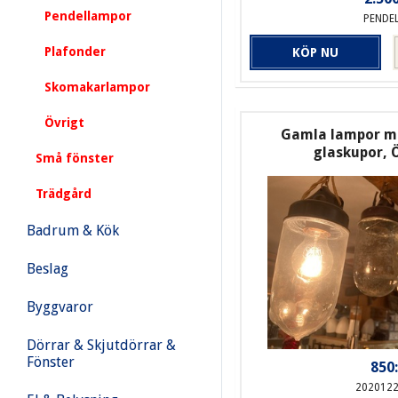
Pendellampor
PENDE
Plafonder
KÖP NU
Skomakarlampor
Övrigt
Gamla lampor m
glaskupor, 
Små fönster
Trädgård
Badrum & Kök
Beslag
Byggvaror
Dörrar & Skjutdörrar &
Fönster
850:
202012