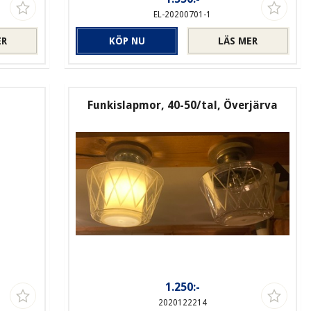
EL-20200701-1
ER
KÖP NU
LÄS MER
Funkislapmor, 40-50/tal, Överjärva
1.250:-
2020122214