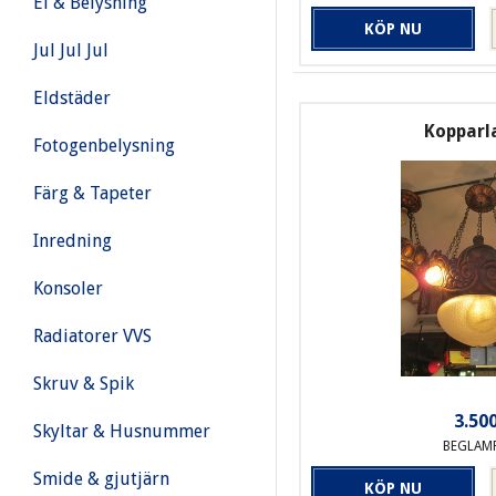
El & Belysning
KÖP NU
Jul Jul Jul
Eldstäder
Koppar
Fotogenbelysning
Färg & Tapeter
Inredning
Konsoler
Radiatorer VVS
Skruv & Spik
3.500
Skyltar & Husnummer
BEGLAM
Smide & gjutjärn
KÖP NU