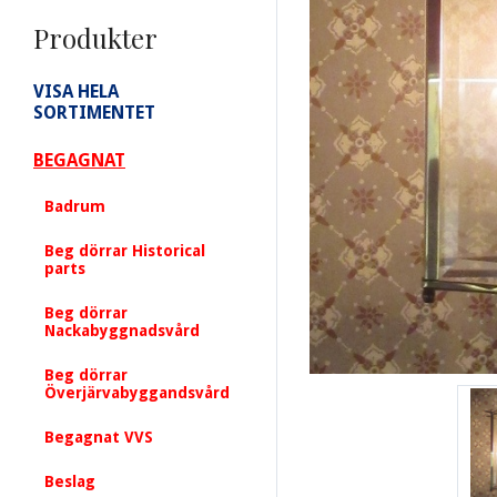
Produkter
VISA HELA
SORTIMENTET
BEGAGNAT
Badrum
Beg dörrar Historical
parts
Beg dörrar
Nackabyggnadsvård
Beg dörrar
Överjärvabyggandsvård
Begagnat VVS
Beslag