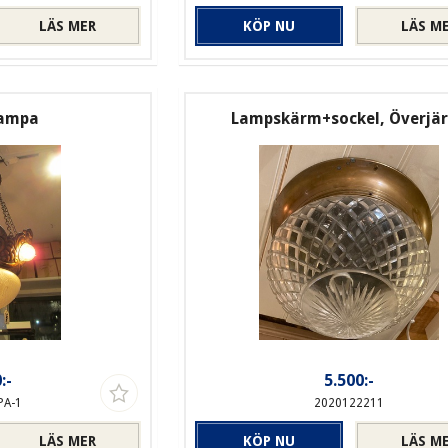
LÄS MER
KÖP NU
LÄS M
lampa
Lampskärm+sockel, Överjä
:-
5.500:-
PA-1
2020122211
LÄS MER
KÖP NU
LÄS M