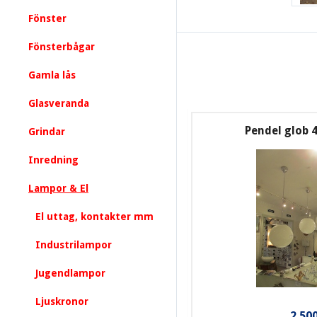
Fönster
Fönsterbågar
Gamla lås
Glasveranda
Pendel glob
Grindar
Inredning
Lampor & El
El uttag, kontakter mm
Industrilampor
Jugendlampor
Ljuskronor
2.500