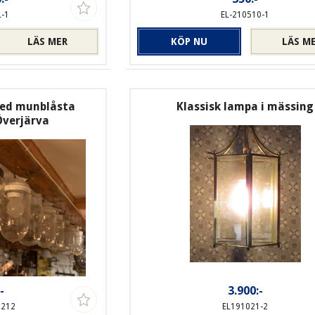
L-1
EL-210510-1
LÄS MER
KÖP NU
LÄS M
ed munblåsta
Klassisk lampa i mässing
Överjärva
-
3.900:-
2212
EL191021-2