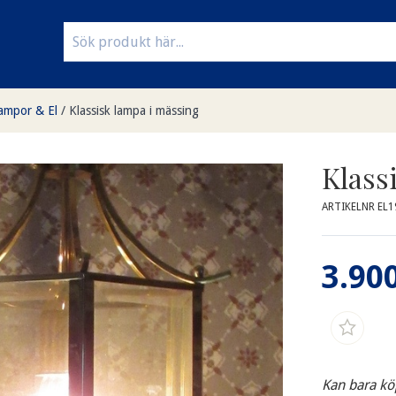
ampor & El
/
Klassisk lampa i mässing
Klass
ARTIKELNR EL1
3.900
Kan bara kö