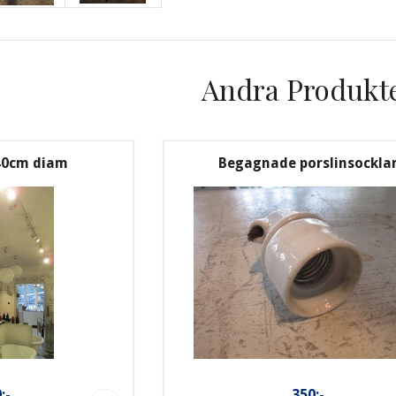
Andra Produkt
 40cm diam
Begagnade porslinsockla
:-
350:-