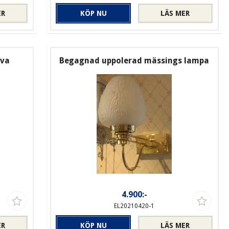
ER
KÖP NU
LÄS MER
rva
Begagnad uppolerad mässings lampa
4.900:-
EL20210420-1
ER
KÖP NU
LÄS MER