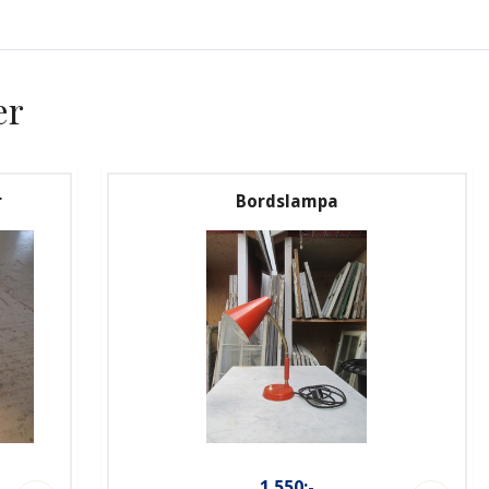
er
r
Bordslampa
1.550:-