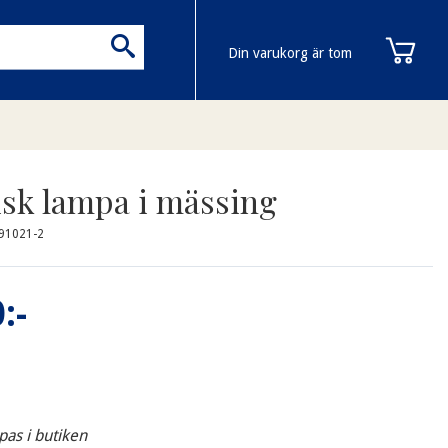
Din varukorg är tom
isk lampa i mässing
91021-2
:-
pas i butiken