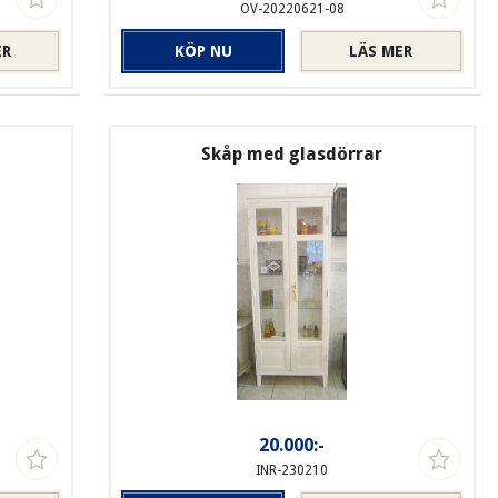
OV-20220621-08
ER
KÖP NU
LÄS MER
Skåp med glasdörrar
20.000:-
INR-230210