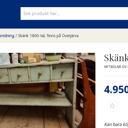
nredning
/
Skänk 1800-tal, finns på Överjärva
Skänk
ARTIKELNR OV
4.950
Kan bara kö