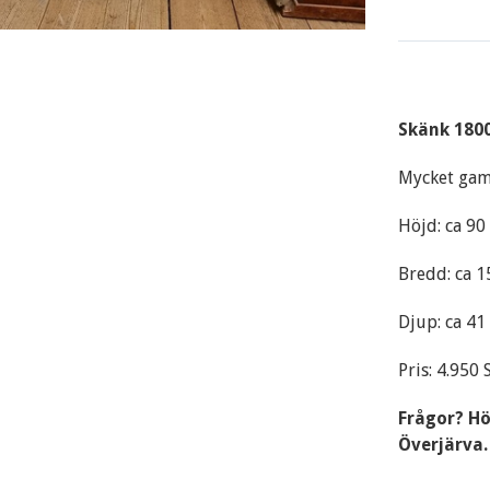
Skänk 1800
Mycket gam
Höjd: ca 9
Bredd: ca 
Djup: ca 4
Pris: 4.950 
Frågor? Hör
Överjärva