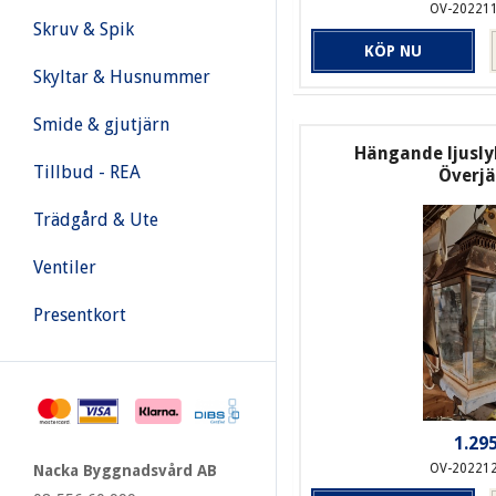
OV-20221
Skruv & Spik
KÖP NU
Skyltar & Husnummer
Smide & gjutjärn
Hängande ljuslyk
Tillbud - REA
Överj
Trädgård & Ute
Ventiler
Presentkort
1.295
OV-20221
Nacka Byggnadsvård AB