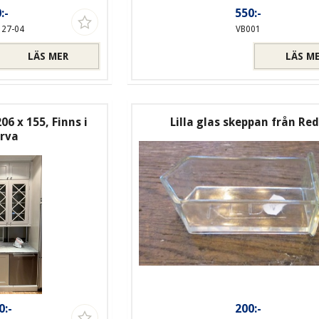
:-
550:-
127-04
VB001
LÄS MER
LÄS M
06 x 155, Finns i
Lilla glas skeppan från Re
ärva
0:-
200:-