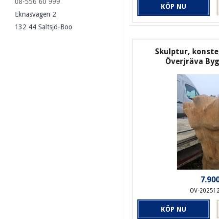
08-556 60 999
KÖP NU
Eknäsvägen 2
132 44 Saltsjö-Boo
Skulptur, konste,
Överjräva By
7.900
OV-20251
KÖP NU