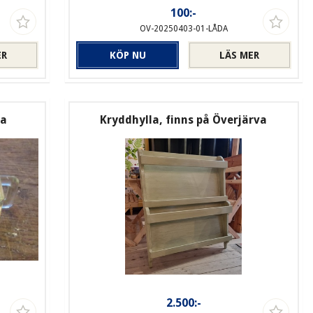
100:-
OV-20250403-01-LÅDA
ER
KÖP NU
LÄS MER
da
Kryddhylla, finns på Överjärva
2.500:-