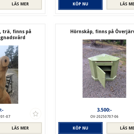
LÄS MER
KÖP NU
LÄS M
 trä, finns på
Hörnskåp, finns på Överjär
ggnadsvård
:-
3.500:-
201-07
OV-20250707-06
LÄS MER
KÖP NU
LÄS M