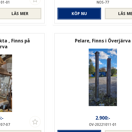
101-01
NOS-77
LÄS MER
KÖP NU
LÄS M
ta , Finns på
Pelare, Finns i Överjärva
ärva
:-
2.900:-
207-07
OV-20221011-01