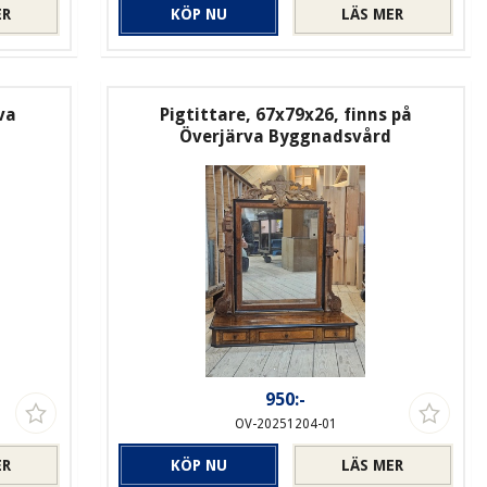
ER
KÖP NU
LÄS MER
va
Pigtittare, 67x79x26, finns på
Överjärva Byggnadsvård
950:-
OV-20251204-01
ER
KÖP NU
LÄS MER