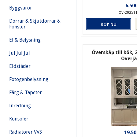
6.500
Byggvaror
OV-20251
Dörrar & Skjutdörrar &
KÖP NU
Fönster
El & Belysning
Överskåp till kök, 2
Jul Jul Jul
Överj
Eldstäder
Fotogenbelysning
Färg & Tapeter
Inredning
Konsoler
Radiatorer VVS
19.50