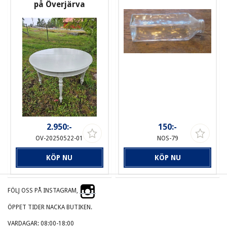
på Överjärva
2.950:-
150:-
OV-20250522-01
NOS-79
KÖP NU
KÖP NU
FÖLJ OSS PÅ INSTAGRAM,
ÖPPET TIDER NACKA BUTIKEN.
VARDAGAR: 08:00-18:00