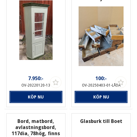
7.950:-
100:-
OV-20220120-13
OV-20250403-01-LÅDA
KÖP NU
KÖP NU
Bord, matbord,
Glasburk till Boet
avlastningsbord,
117dia, 78hög, finns