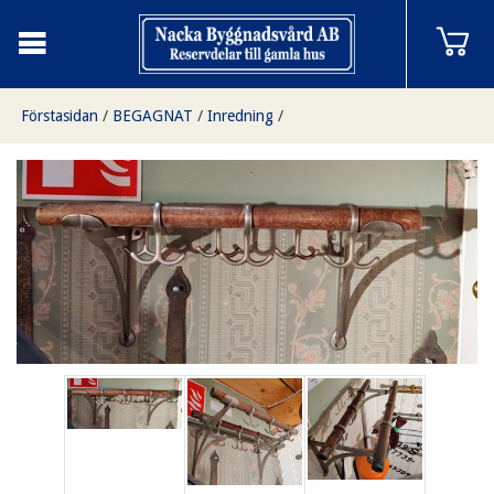
Förstasidan
/
BEGAGNAT
/
Inredning
/
Hatthylla, Finns på Överjärva