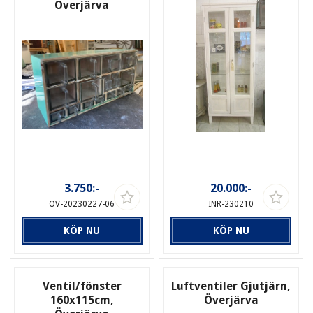
Överjärva
3.750:-
20.000:-
OV-20230227-06
INR-230210
KÖP NU
KÖP NU
Ventil/fönster
Luftventiler Gjutjärn,
160x115cm,
Överjärva