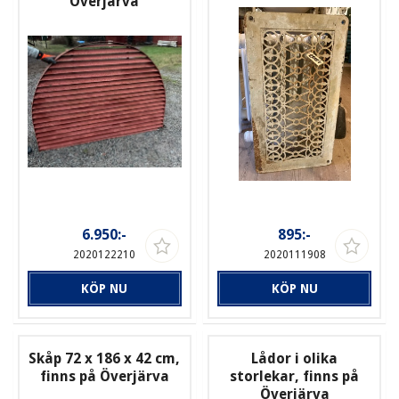
Överjärva
6.950:-
895:-
2020122210
2020111908
KÖP NU
KÖP NU
Skåp 72 x 186 x 42 cm,
Lådor i olika
finns på Överjärva
storlekar, finns på
Överjärva