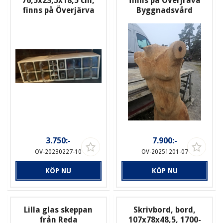
76,5x23,5x18,5 cm,
finns på Överjräva
finns på Överjärva
Byggnadsvård
3.750:-
7.900:-
OV-20230227-10
OV-20251201-07
KÖP NU
KÖP NU
Lilla glas skeppan
Skrivbord, bord,
från Reda
107x78x48,5, 1700-