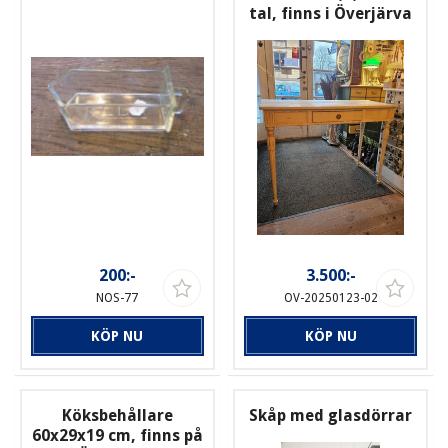
tal, finns i Överjärva
200:-
3.500:-
NOS-77
OV-20250123-02
KÖP NU
KÖP NU
Köksbehållare
Skåp med glasdörrar
60x29x19 cm, finns på