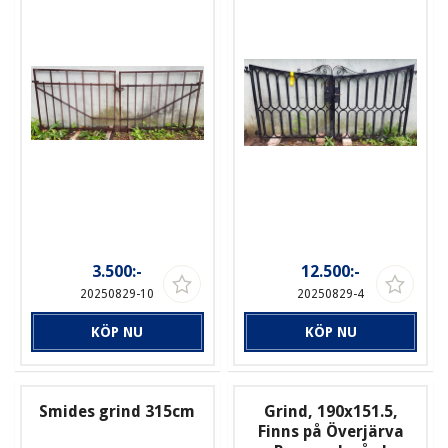
3.500:-
12.500:-
20250829-10
20250829-4
KÖP NU
KÖP NU
Smides grind 315cm
Grind, 190x151.5,
Finns på Överjärva