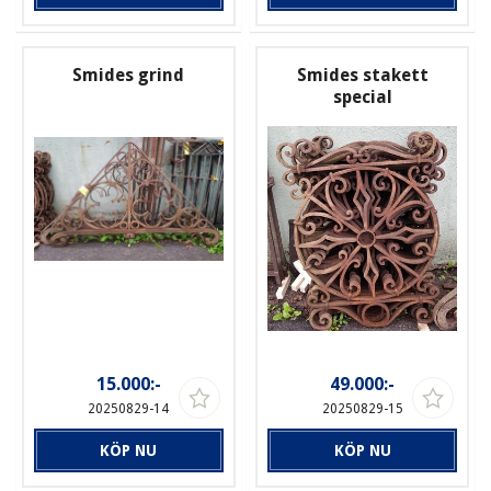
Smides grind
Smides stakett
special
15.000:-
49.000:-
20250829-14
20250829-15
KÖP NU
KÖP NU