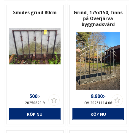
Smides grind 80cm
Grind, 175x150, finns
på Överjärva
byggnadsvård
500:-
8.900:-
20250829-9
OV-20251114-06
KÖP NU
KÖP NU