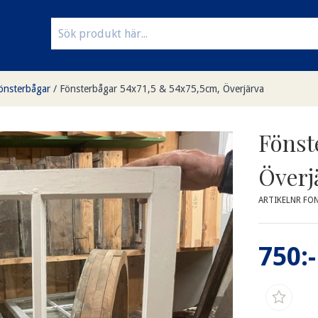
önsterbågar
/
Fönsterbågar 54x71,5 & 54x75,5cm, Överjärva
Fönst
Överj
ARTIKELNR FO
750:-