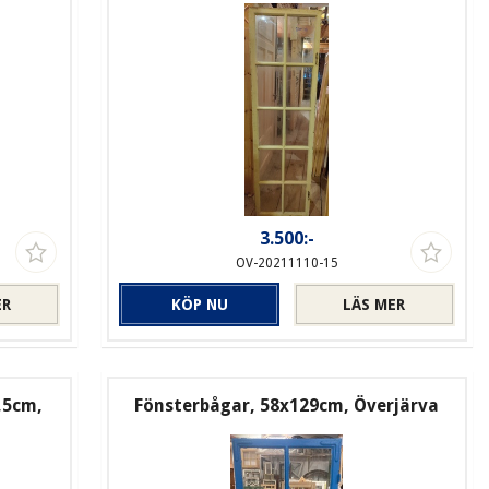
3.500:-
OV-20211110-15
ER
KÖP NU
LÄS MER
,5cm,
Fönsterbågar, 58x129cm, Överjärva