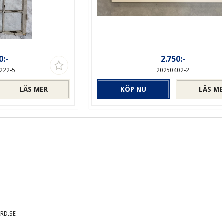
0:-
2.750:-
222-5
20250402-2
LÄS MER
KÖP NU
LÄS M
RD.SE