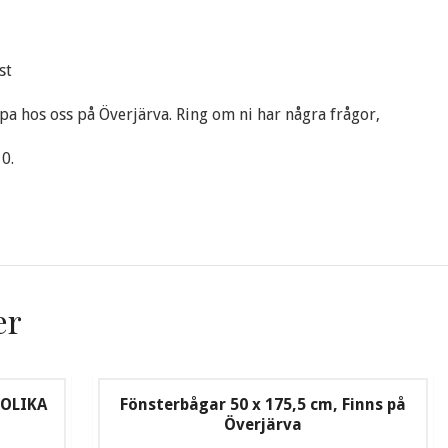
st
öpa hos oss på Överjärva. Ring om ni har några frågor,
0.
er
 OLIKA
Fönsterbågar 50 x 175,5 cm, Finns på
Överjärva