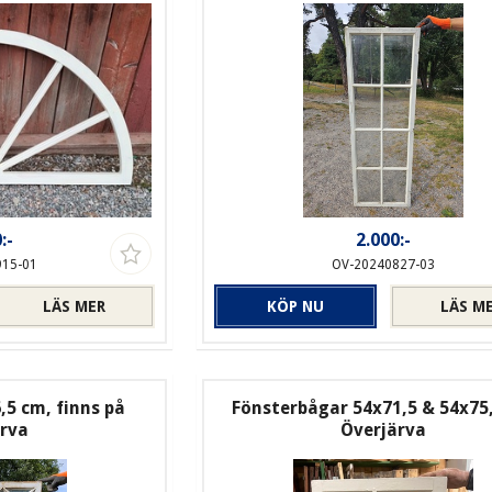
:-
2.000:-
915-01
OV-20240827-03
LÄS MER
KÖP NU
LÄS M
,5 cm, finns på
Fönsterbågar 54x71,5 & 54x75
ärva
Överjärva