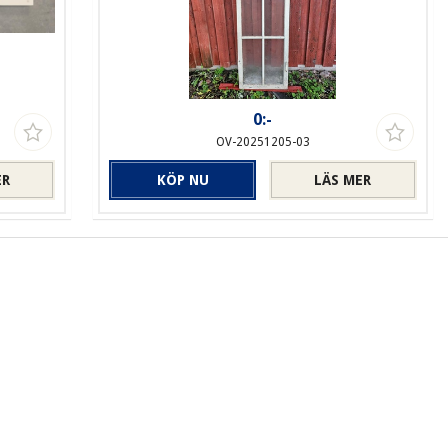
0:-
OV-20251205-03
ER
KÖP NU
LÄS MER