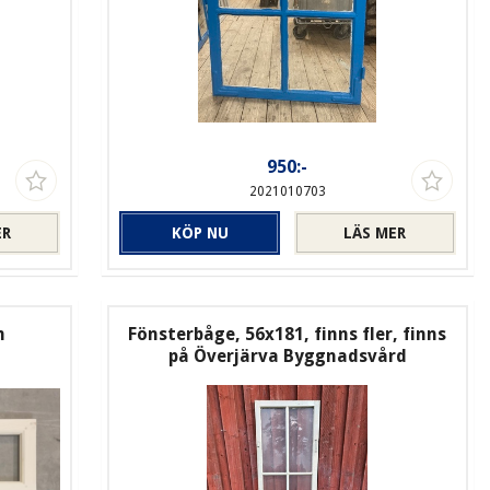
950:-
2021010703
ER
KÖP NU
LÄS MER
m
Fönsterbåge, 56x181, finns fler, finns
på Överjärva Byggnadsvård