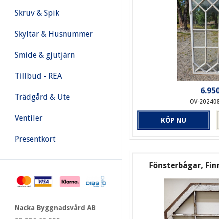
Skruv & Spik
Skyltar & Husnummer
Smide & gjutjärn
Tillbud - REA
6.950
Trädgård & Ute
OV-20240
Ventiler
KÖP NU
Presentkort
Fönsterbågar, Fin
Nacka Byggnadsvård AB