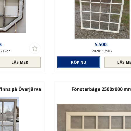
:-
5.500:-
021-27
2020112507
LÄS MER
KÖP NU
LÄS M
finns på Överjärva
Fönsterbåge 2500x900 m