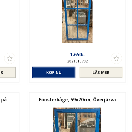
1.650:-
2021010702
ER
KÖP NU
LÄS MER
 på
Fönsterbåge, 59x70cm, Överjärva