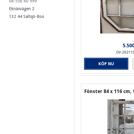
08-556 60 999
Eknäsvägen 2
132 44 Saltsjö-Boo
5.500
OV-20211
KÖP NU
Fönster 84 x 116 cm, 