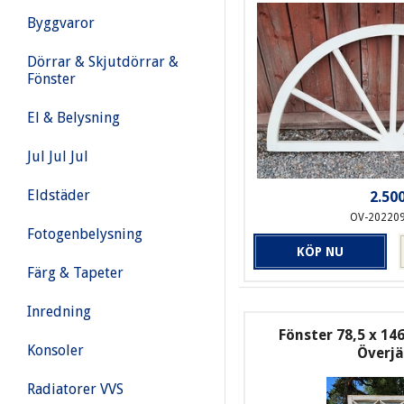
Byggvaror
Dörrar & Skjutdörrar &
Fönster
El & Belysning
Jul Jul Jul
Eldstäder
2.500
OV-20220
Fotogenbelysning
KÖP NU
Färg & Tapeter
Inredning
Fönster 78,5 x 146
Konsoler
Överj
Radiatorer VVS