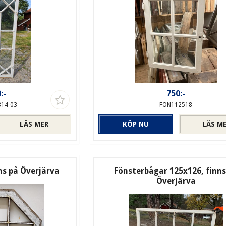
:-
750:-
814-03
FON112518
LÄS MER
KÖP NU
LÄS M
ns på Överjärva
Fönsterbågar 125x126, finns
Överjärva