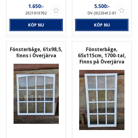
1.650:-
5.500:-
2021010702
OV-20220412-01
KÖP NU
KÖP NU
Fönsterbåge, 61x98,5,
Fönsterbåge,
finns i Överjärva
65x115cm, 1700-tal,
Finns på Överjärva