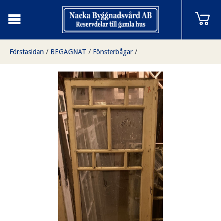
Förstasidan
/
BEGAGNAT
/
Fönsterbågar
/
Fönstebågar 50,5x151cm finns i Överjärva