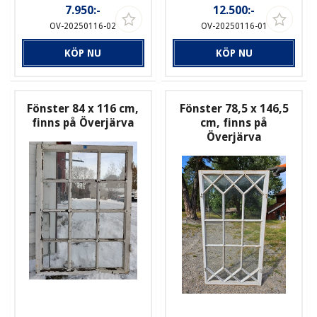
7.950:-
12.500:-
OV-20250116-02
OV-20250116-01
KÖP NU
KÖP NU
Fönster 84 x 116 cm,
Fönster 78,5 x 146,5
finns på Överjärva
cm, finns på
Överjärva