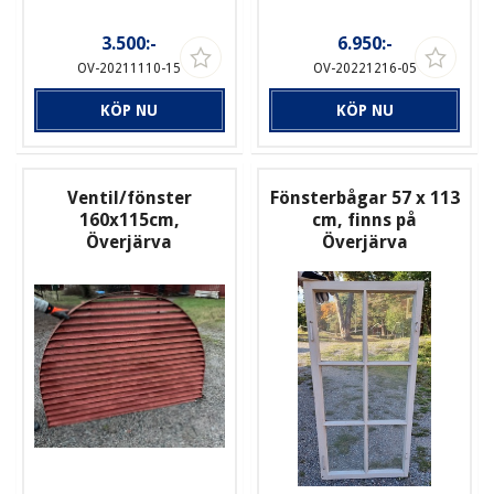
3.500:-
6.950:-
OV-20211110-15
OV-20221216-05
KÖP NU
KÖP NU
Ventil/fönster
Fönsterbågar 57 x 113
160x115cm,
cm, finns på
Överjärva
Överjärva