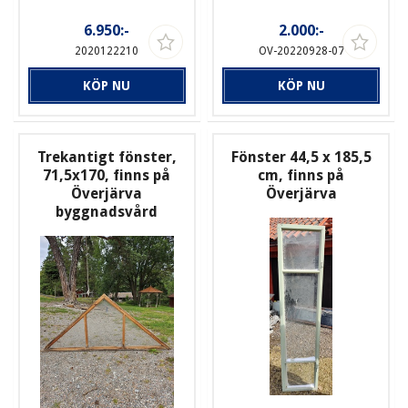
6.950:-
2.000:-
2020122210
OV-20220928-07
KÖP NU
KÖP NU
Trekantigt fönster,
Fönster 44,5 x 185,5
71,5x170, finns på
cm, finns på
Överjärva
Överjärva
byggnadsvård