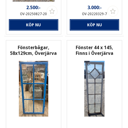
2.500:-
3.000:-
OV-20250827-20
OV-20220329-7
KÖP NU
KÖP NU
Fönsterbågar,
Fönster 44 x 145,
58x129cm, Överjärva
Finns i Överjärva