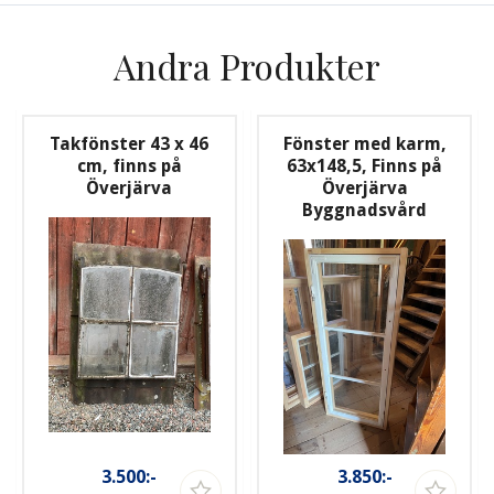
Andra Produkter
Takfönster 43 x 46
Fönster med karm,
cm, finns på
63x148,5, Finns på
Överjärva
Överjärva
Byggnadsvård
3.500:-
3.850:-