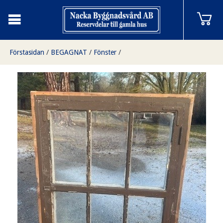
Förstasidan
/
BEGAGNAT
/
Fönster
/
Fönster 90 x 115 cm, finns på Överjärva