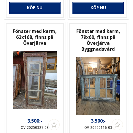
KÖP NU
KÖP NU
Fönster med karm,
Fönster med karm,
62x168, finns på
79x60, finns på
Överjärva
Överjärva
Byggnadsvård
3.500:-
3.500:-
OV-20250327-03
OV-20260116-03