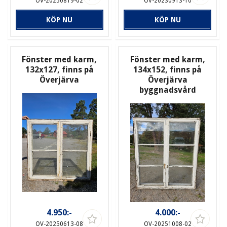
OV-20250819-02
OV-20230913-10
KÖP NU
KÖP NU
Fönster med karm,
Fönster med karm,
132x127, finns på
134x152, finns på
Överjärva
Överjärva
byggnadsvård
4.950:-
4.000:-
OV-20250613-08
OV-20251008-02