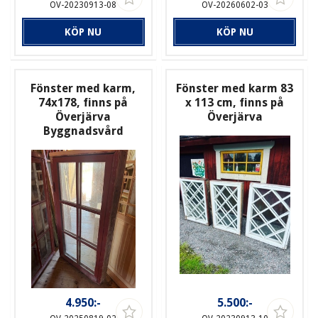
OV-20230913-08
OV-20260602-03
KÖP NU
KÖP NU
Fönster med karm,
Fönster med karm 83
74x178, finns på
x 113 cm, finns på
Överjärva
Överjärva
Byggnadsvård
4.950:-
5.500:-