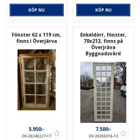
KÖP NU
KÖP NU
Fönster 62 x 119 cm,
Enkeldörr, fönster,
finns i Överjärva
70x212, finns på
Överjräva
Byggnadsvård
5.950:-
7.500:-
OV-20240227-17
OV-20260316-13