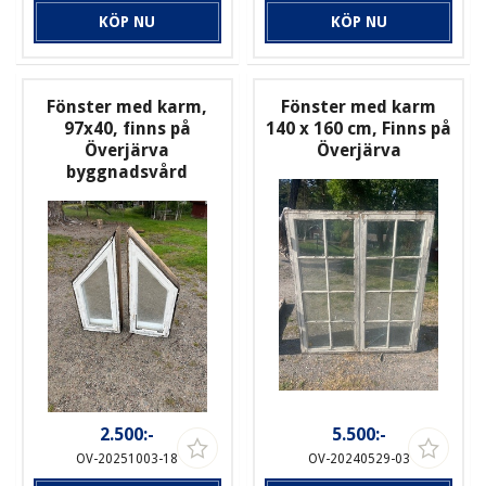
KÖP NU
KÖP NU
Fönster med karm,
Fönster med karm
97x40, finns på
140 x 160 cm, Finns på
Överjärva
Överjärva
byggnadsvård
2.500:-
5.500:-
OV-20251003-18
OV-20240529-03