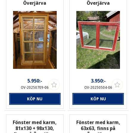
Överjärva
Överjärva
5.950:-
3.950:-
OV-20250709-06
OV-20250504-06
KÖP NU
KÖP NU
Fönster med karm,
Fönster med karm,
81x130 + 98x130,
63x63, finns på