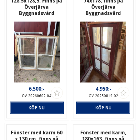
128,5x128,5, Finns på
74x178, finns på
Överjärva
Överjärva
Byggnadsvård
Byggnadsvård
6.500:-
4.950:-
OV-20260602-04
OV-20250819-02
KÖP NU
KÖP NU
Fönster med karm 60
Fönster med karm,
x 130 cm, finns på
180x163, finns på