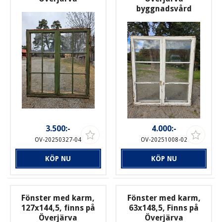
byggnadsvård
3.500:-
4.000:-
OV-20250327-04
OV-20251008-02
KÖP NU
KÖP NU
Fönster med karm,
Fönster med karm,
127x144,5, finns på
63x148,5, Finns på
Överjärva
Överjärva