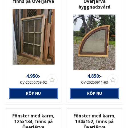
finns på Överjärva
Överjärva
byggnadsvård
4.950:-
4.850:-
OV-20250709-02
OV-20250911-03
KÖP NU
KÖP NU
Fönster med karm,
Fönster med karm,
125x134, finns på
134x152, finns på
Överjärva
Överjärva