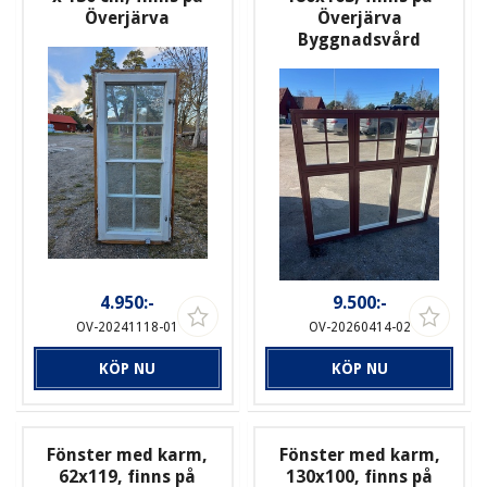
Överjärva
Överjärva
Byggnadsvård
4.950:-
9.500:-
OV-20241118-01
OV-20260414-02
KÖP NU
KÖP NU
Fönster med karm,
Fönster med karm,
62x119, finns på
130x100, finns på