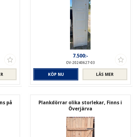
7.500:-
OV-20240627-03
ER
KÖP NU
LÄS MER
nns på
Plankdörrar olika storlekar, Finns i
Överjärva