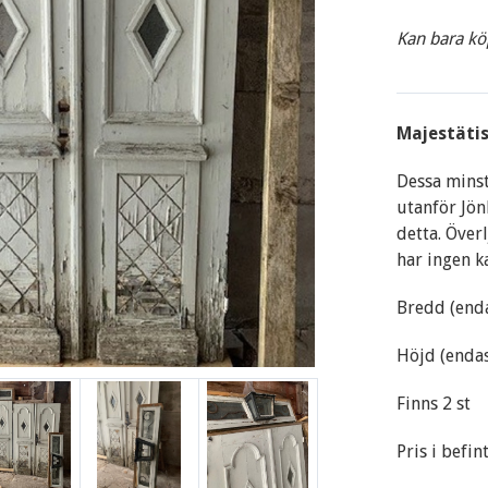
Kan bara kö
Majestätis
Dessa minst
utanför Jön
detta. Över
har ingen k
Bredd (end
Höjd (endas
Finns 2 st
Pris i befint