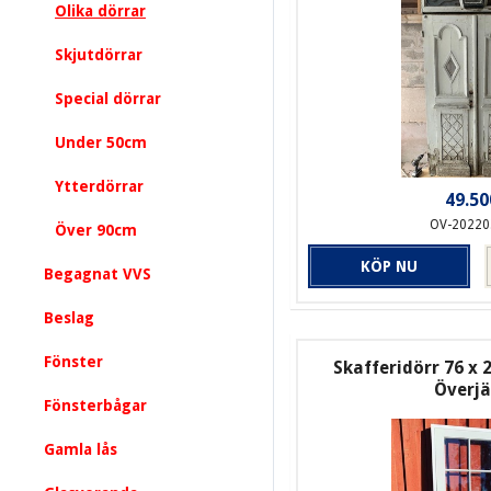
Olika dörrar
Skjutdörrar
Special dörrar
Under 50cm
Ytterdörrar
49.50
OV-20220
Över 90cm
KÖP NU
Begagnat VVS
Beslag
Fönster
Skafferidörr 76 x 
Överj
Fönsterbågar
Gamla lås