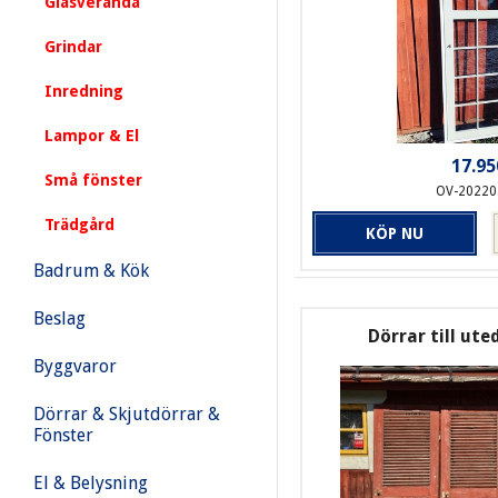
Glasveranda
Grindar
Inredning
Lampor & El
17.95
Små fönster
OV-20220
Trädgård
KÖP NU
Badrum & Kök
Beslag
Dörrar till ute
Byggvaror
Dörrar & Skjutdörrar &
Fönster
El & Belysning