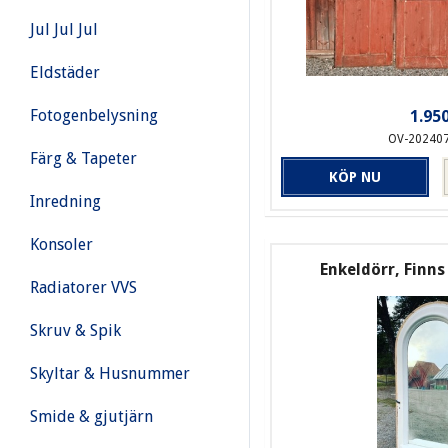
Jul Jul Jul
Eldstäder
Fotogenbelysning
1.950
OV-20240
Färg & Tapeter
KÖP NU
Inredning
Konsoler
Enkeldörr, Finns
Radiatorer VVS
Skruv & Spik
Skyltar & Husnummer
Smide & gjutjärn