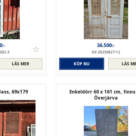
0:-
36.500:-
302-3
OV-20250827-12
LÄS MER
KÖP NU
LÄS M
dass, 69x179
Enkeldörr 60 x 161 cm, finns
Överjärva