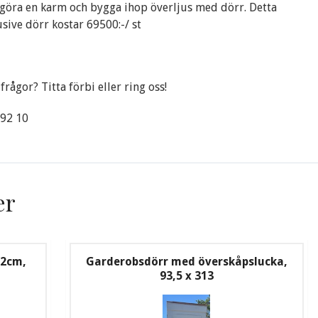
 göra en karm och bygga ihop överljus med dörr. Detta
usive dörr kostar 69500:-/ st
frågor? Titta förbi eller ring oss!
 92 10
er
52cm,
Garderobsdörr med överskåpslucka,
93,5 x 313