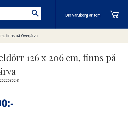
Din varukorg är tom
m, finns på Överjärva
ldörr 126 x 206 cm, finns på
ärva
-20220302-8
0:-