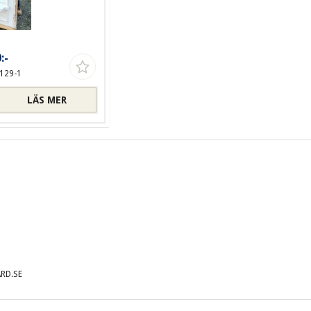
:-
129-1
LÄS MER
RD.SE