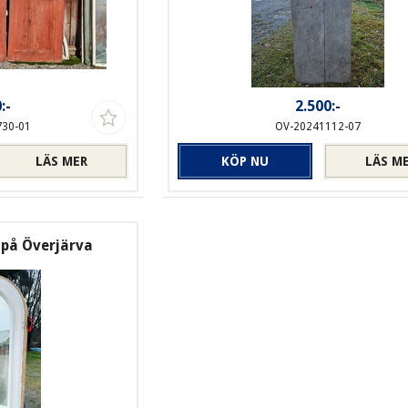
:-
2.500:-
730-01
OV-20241112-07
LÄS MER
KÖP NU
LÄS M
 på Överjärva