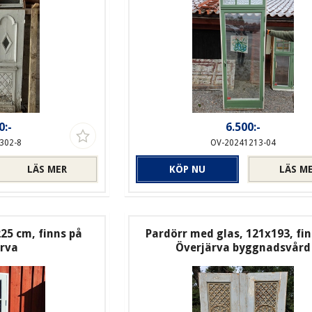
0:-
6.500:-
302-8
OV-20241213-04
LÄS MER
KÖP NU
LÄS M
225 cm, finns på
Pardörr med glas, 121x193, fi
ärva
Överjärva byggnadsvård