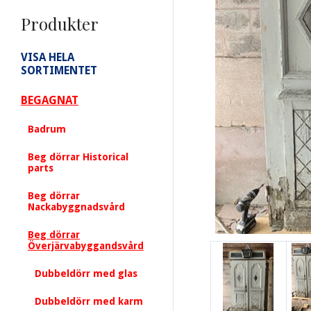
Produkter
VISA HELA
SORTIMENTET
BEGAGNAT
Badrum
Beg dörrar Historical
parts
Beg dörrar
Nackabyggnadsvård
Beg dörrar
Överjärvabyggandsvård
Dubbeldörr med glas
Dubbeldörr med karm