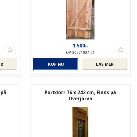
1.500:-
OV-20221024-01
ER
KÖP NU
LÄS MER
 på
Portdörr 76 x 242 cm, Finns på
Överjärva