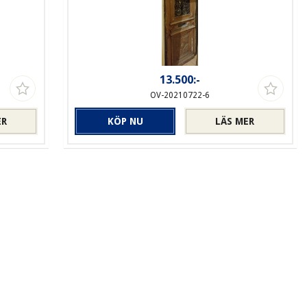
13.500:-
OV-20210722-6
ER
KÖP NU
LÄS MER