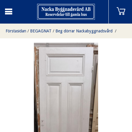
Förstasidan
/
BEGAGNAT
/
Beg dörrar Nackabyggnadsvård
/
4 speglar
/
Enkeldörr 4 speglar