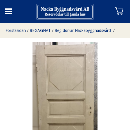
Förstasidan
/
BEGAGNAT
/
Beg dörrar Nackabyggnadsvård
/
3 speglar (lång - kort -lång spegel)
/
Enkeldörr 3 speglar