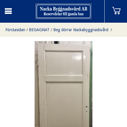
Förstasidan
/
BEGAGNAT
/
Beg dörrar Nackabyggnadsvård
/
3 speglar (kort - lång -kort spegel)
/
Enkeldörr 3 speglar