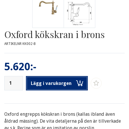
Oxford kökskran i brons
ARTIKELNR KK002-B
5.620:-
Lägg i varukorgen
Oxford engrepps kökskran i brons (kallas ibland även
åldrad mässing). De vita detaljerna på den är tillverkade
av s.k. Recine som är en imitation av porslin.