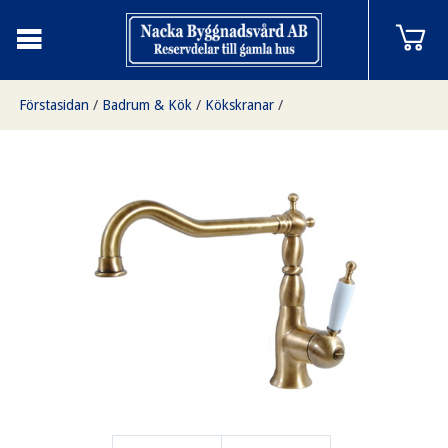
Förstasidan
/
Badrum & Kök
/
Kökskranar
/
Oxford kökskran i brons