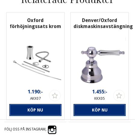
Oxford
Denver/Oxford
förhöjningssats krom
diskmaskinsavstängning
1.190:-
1.455:-
AKX07
KKX05
KÖP NU
KÖP NU
FÖLJ OSS PÅ INSTAGRAM,