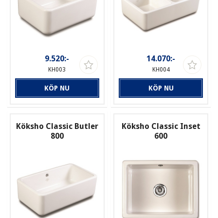
9.520:-
14.070:-
KH003
KH004
KÖP NU
KÖP NU
Köksho Classic Butler
Köksho Classic Inset
800
600