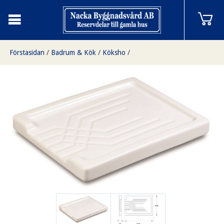
Förstasidan
/
Badrum & Kök
/
Köksho
/
Beredningsyta i porslin, stor