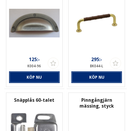
125:-
295:-
K004-96
BK044-L
KÖP NU
KÖP NU
Snäpplås 60-talet
Pinngångjärn
mässing, styck