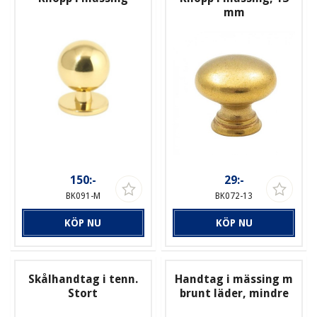
mm
150:-
29:-
BK091-M
BK072-13
KÖP NU
KÖP NU
Skålhandtag i tenn.
Handtag i mässing m
Stort
brunt läder, mindre