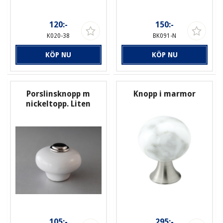
120:-
150:-
K020-38
BK091-N
KÖP NU
KÖP NU
Porslinsknopp m
Knopp i marmor
nickeltopp. Liten
105:-
295:-