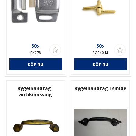
50:-
50:-
BK078
BG040-M
KÖP NU
KÖP NU
Bygelhandtag i
Bygelhandtag i smide
antikmässing