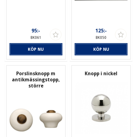
95:-
125:-
BK061
BK050
KÖP NU
KÖP NU
Porslinsknopp m
Knopp i nickel
antikmässingstopp,
större