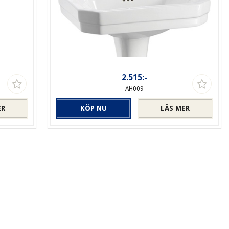
2.515:-
AH009
ER
KÖP NU
LÄS MER