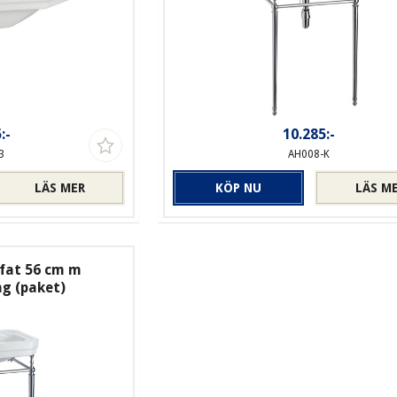
:-
10.285:-
3
AH008-K
LÄS MER
KÖP NU
LÄS M
fat 56 cm m
g (paket)