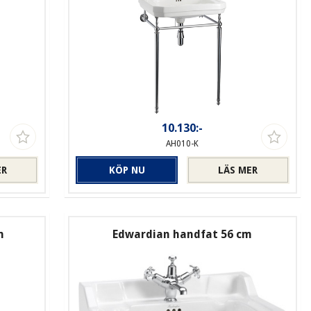
10.130:-
AH010-K
ER
KÖP NU
LÄS MER
m
Edwardian handfat 56 cm