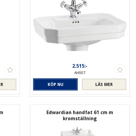
2.515:-
AH007
ER
KÖP NU
LÄS MER
 m
Edwardian handfat 61 cm m
kromställning