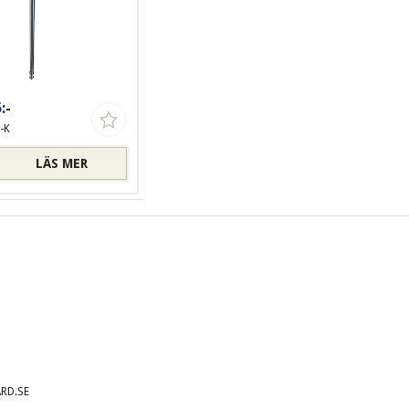
:-
-K
LÄS MER
RD.SE