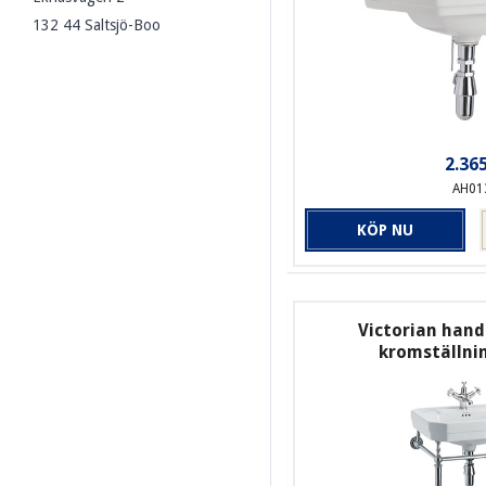
132 44 Saltsjö-Boo
2.365
AH01
KÖP NU
Victorian hand
kromställnin