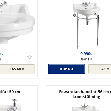
:-
9.990:-
1
AH011-K
LÄS MER
KÖP NU
LÄS M
ndfat 50 cm
Edwardian handfat 56 cm
kromställning