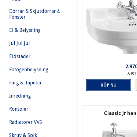
Dörrar & Skjutdörrar &
Fönster
El & Belysning
Jul Jul Jul
Eldstäder
2.970
Fotogenbelysning
AH01
Färg & Tapeter
KÖP NU
Inredning
Konsoler
Classic Jr ha
Radiatorer VVS
Skruv & Spik