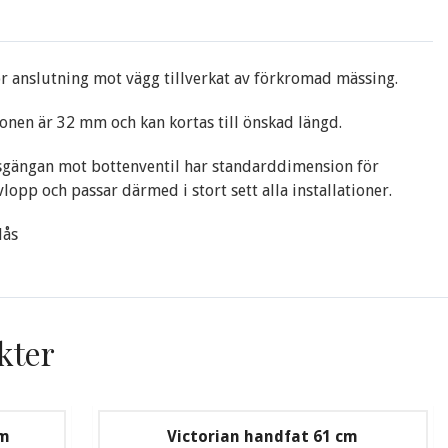
ör anslutning mot vägg tillverkat av förkromad mässing.
nen är 32 mm och kan kortas till önskad längd.
sgängan mot bottenventil har standarddimension för
vlopp och passar därmed i stort sett alla installationer.
lås
kter
cm
Victorian handfat 61 cm