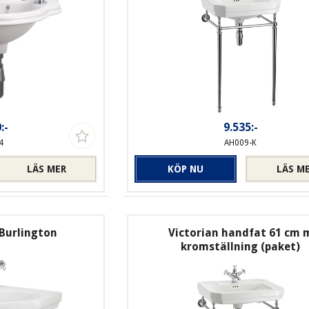
:-
9.535:-
4
AH009-K
LÄS MER
KÖP NU
LÄS M
Burlington
Victorian handfat 61 cm 
kromställning (paket)