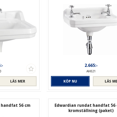
:-
2.665:-
0
AH021
LÄS MER
KÖP NU
LÄS M
 handfat 56 cm
Edwardian rundat handfat 56
kromställning (paket)