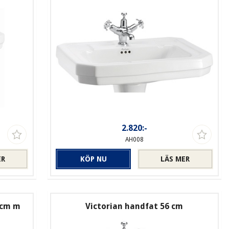
2.820:-
AH008
ER
KÖP NU
LÄS MER
 cm m
Victorian handfat 56 cm