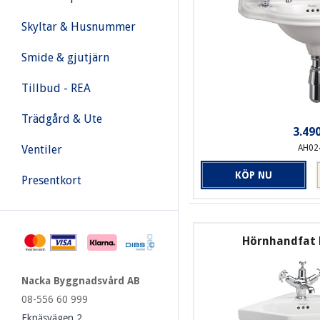
Skyltar & Husnummer
Smide & gjutjärn
Tillbud - REA
Trädgård & Ute
3.490
AH02
Ventiler
KÖP NU
Presentkort
Hörnhandfat 
Nacka Byggnadsvård AB
08-556 60 999
Eknäsvägen 2