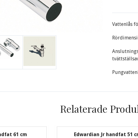
Vattenlås f
Rördimensio
Anslutning
tvättställsa
Pungvatten
Relaterade Produ
ndfat 61 cm
Edwardian Jr handfat 51 