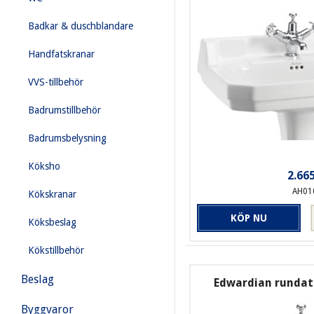
Badkar & duschblandare
Handfatskranar
VVS-tillbehör
Badrumstillbehör
Badrumsbelysning
Köksho
2.665
AH01
Kökskranar
KÖP NU
Köksbeslag
Kökstillbehör
Beslag
Edwardian rundat
Byggvaror