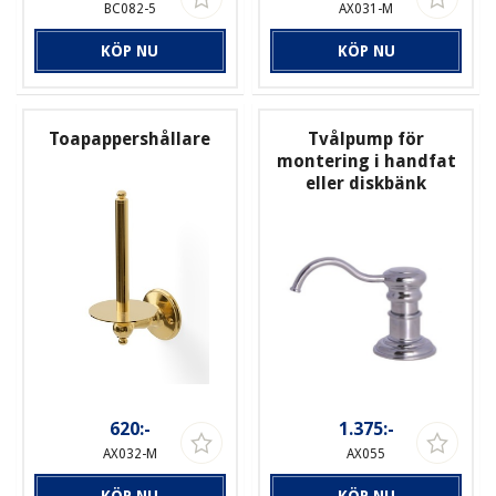
BC082-5
AX031-M
KÖP NU
KÖP NU
Toapappershållare
Tvålpump för
montering i handfat
eller diskbänk
620:-
1.375:-
AX032-M
AX055
KÖP NU
KÖP NU