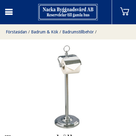
Förstasidan
/
Badrum & Kök
/
Badrumstillbehör
/
Toapappershållare golvstående