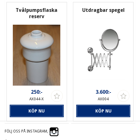
Tvålpumpsflaska
Utdragbar spegel
reserv
250:-
3.600:-
AX044-X
AX004
KÖP NU
KÖP NU
FÖLJ OSS PÅ INSTAGRAM,