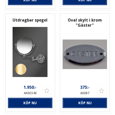
Utdragbar spegel
Oval skylt i krom
"Gäster"
1.950:-
375:-
AX003-M
AX087
KÖP NU
KÖP NU