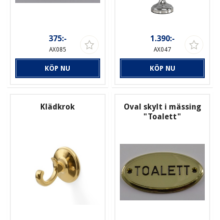
375:-
1.390:-
AX085
AX047
KÖP NU
KÖP NU
Klädkrok
Oval skylt i mässing
"Toalett"