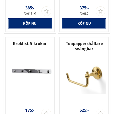
385:-
375:-
AX013-M
AX080
KÖP NU
KÖP NU
Kroklist 5-krokar
Toapappershållare
svängbar
175:-
625:-